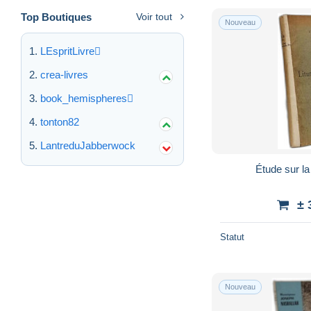
Top Boutiques
Voir tout
Nouveau
LEspritLivre
crea-livres
book_hemispheres
tonton82
LantreduJabberwock
Étude sur la
± 
Statut
Nouveau