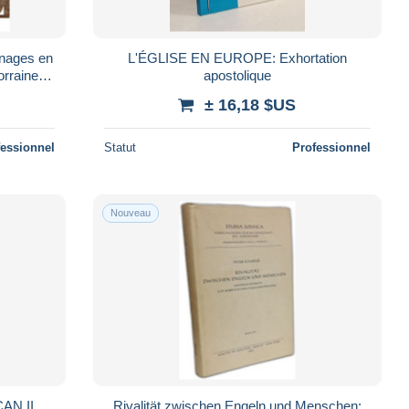
inages en
L'ÉGLISE EN EUROPE: Exhortation
apostolique
± 16,18 $US
fessionnel
Statut
Professionnel
Nouveau
AN II
Rivalität zwischen Engeln und Menschen: