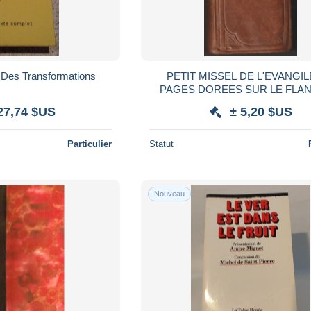
e Des Transformations
PETIT MISSEL DE L'EVANGIL
PAGES DOREES SUR LE FLAN
GR.8 SUR 12CM COUVERTUR
27,74 $US
± 5,20 $US
FIN . EDIT DE 1943
Particulier
Statut
Nouveau