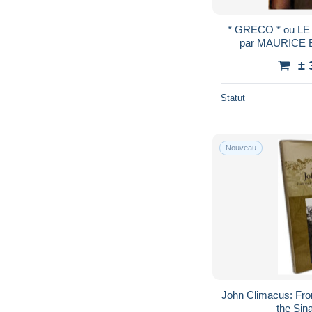
* GRECO * ou L
par MAURICE B
± 
Statut
Nouveau
John Climacus: Fro
the Sin