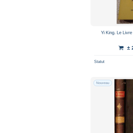
Yi King. Le Livr
± 
Statut
Nouveau