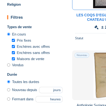
Religion
LES COQS D'EG
Filtres
CHATEAU 
HUCCORG
Types de vente
± 
En cours
Statut
Prix fixes
Enchères avec offres
Enchères sans offres
Nouveau
Maisons de vente
Vendus
Durée
Toutes les durées
Nouveau depuis
jours
Fermant dans
heures
Anthologie Syriaque