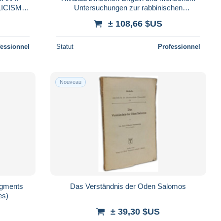
LICISME
Untersuchungen zur rabbinischen
E: Le
Engelvorstellung (Studia Judaica 8 Band 8)
± 108,66 $US
fessionnel
Statut
Professionnel
Nouveau
agments
Das Verständnis der Oden Salomos
es)
± 39,30 $US