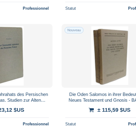
Professionnel
Statut
Pro
Nouveau
phrahats des Persischen
Die Oden Salomos in ihrer Bedeut
as. Studien zur Alten
Neues Testament und Gnosis - B
ngeschichte
BAND Ia + BAND II
23,12 $US
± 115,59 $US
Professionnel
Statut
Pro