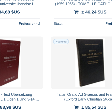
'université libanaise I
(1959-1965) - TOME1 LE CATHO
VERS UNE NOUVELLE EPOQU
34,68 $US
± 46,24 $US
catholicisme vers une no
Professionnel
Statut
Pro
Nouveau
- Text Ubersetzung
Tatian Oratio Ad Graecos and Fr
IL 1:Oden 1 Und 3-14 +
(Oxford Early Christian Studi
28 + TEIL 3:Oden 29-42
288,98 $US
± 85,54 $US