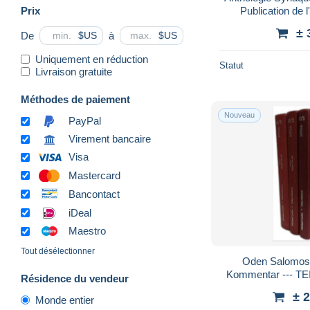
Prix
Publication de l
± 
De
à
$US
$US
Uniquement en réduction
Statut
Livraison gratuite
Méthodes de paiement
Nouveau
PayPal
Virement bancaire
Visa
Mastercard
Bancontact
iDeal
Maestro
Tout désélectionner
Oden Salomos 
Kommentar --- TE
Résidence du vendeur
TEIL 2: Oden 15-
± 
Monde entier