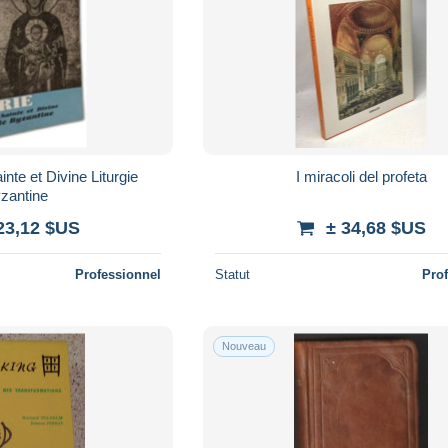
nte et Divine Liturgie
I miracoli del profeta
zantine
23,12 $US
± 34,68 $US
Professionnel
Statut
Pro
Nouveau