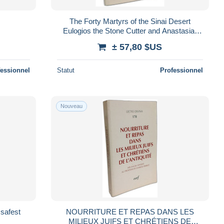
The Forty Martyrs of the Sinai Desert
Eulogios the Stone Cutter and Anastasia:
Volume III (Corpus of Christian Palestini
± 57,80 $US
fessionnel
Statut
Professionnel
Nouveau
safest
NOURRITURE ET REPAS DANS LES
MILIEUX JUIFS ET CHRÉTIENS DE