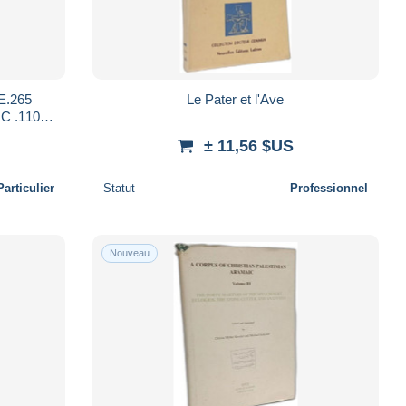
E.265
Le Pater et l'Ave
C .110
E CUIR
± 11,56 $US
Particulier
Statut
Professionnel
Nouveau