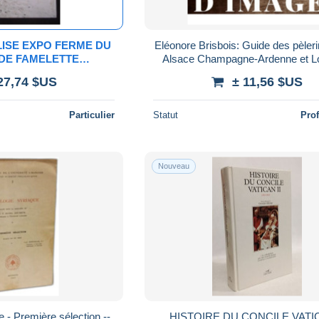
LISE EXPO FERME DU
Eléonore Brisbois: Guide des pèler
DE FAMELETTE
Alsace Champagne-Ardenne et Lorraine/
NE BELGIQUE
Editions Danaé 1994
27,74 $US
± 11,56 $US
Particulier
Statut
Pro
Nouveau
 - Première sélection --
HISTOIRE DU CONCILE VATIC