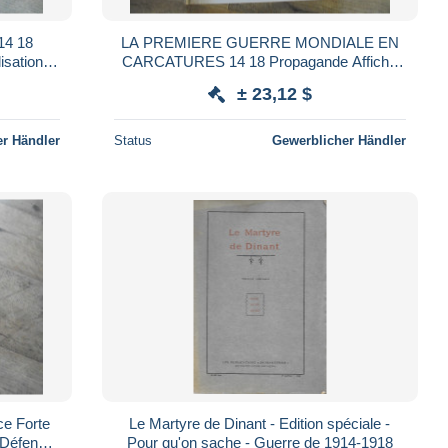
4 18
LA PREMIERE GUERRE MONDIALE EN
isation
CARCATURES 14 18 Propagande Affiche
ix Rouge
Dessin Journal Journalisme Politique
± 23,12 $
r Händler
Status
Gewerblicher Händler
e Forte
Le Martyre de Dinant - Edition spéciale -
e Défense
Pour qu'on sache - Guerre de 1914-1918