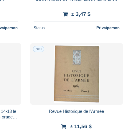
± 3,47 $
ivatperson
Status
Privatperson
Neu
 14-18 le
Revue Historique de l'Armée
 - orages
dev
± 11,56 $