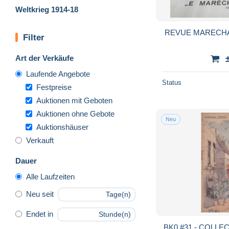
Weltkrieg 1914-18
REVUE MAR
Filter
Art der Verkäufe
Laufende Angebote
Status
Festpreise
Auktionen mit Geboten
Auktionen ohne Gebote
Neu
Auktionshäuser
Verkauft
Dauer
Alle Laufzeiten
Neu seit
Tage(n)
Endet in
Stunde(n)
BK0 #31 - COLLECTIO