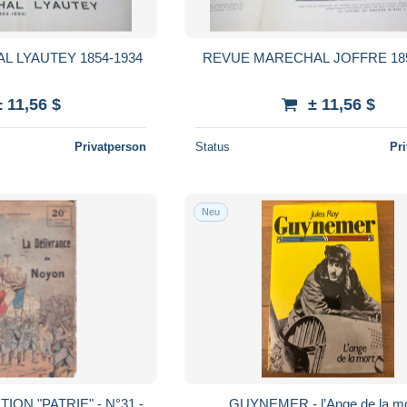
ECHAL LYAUTEY 1854-1934
REVUE MARECHAL JOFFRE 1
± 11,56 $
± 11,56 $
Privatperson
Status
Pr
Neu
N "PATRIE" - N°31 -
GUYNEMER - l’Ange de la mo