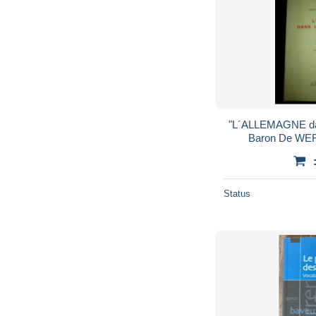
"L´ALLEMAGNE da
Baron De WE
ILLUSTRATION" #
Krieg 
Status