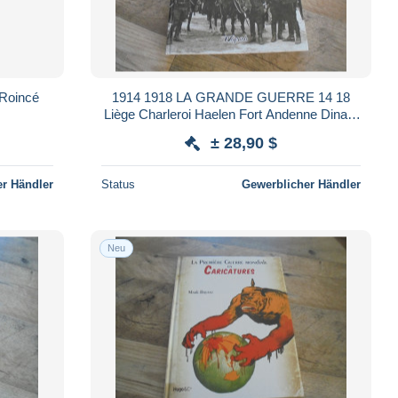
 Roincé
1914 1918 LA GRANDE GUERRE 14 18
Liège Charleroi Haelen Fort Andenne Dinant
Sambre Ardenne Anvers Yser Flandre
± 28,90 $
Marne
r Händler
Status
Gewerblicher Händler
Neu