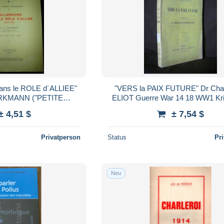
ns le ROLE d´ALLIEE"
"VERS la PAIX FUTURE" Dr Cha
RKMANN ("PETITE
ELIOT Guerre War 14 18 WW1 Kri
844) Guerre War WW1
Edition 1916 !
± 4,51 $
± 7,54 $
1914-1918 !
Privatperson
Status
Pr
Neu