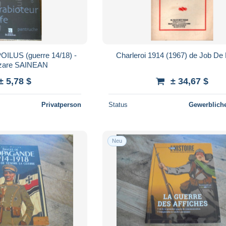
ILUS (guerre 14/18) -
Charleroi 1914 (1967) de Job De
azare SAINEAN
± 5,78 $
± 34,67 $
Privatperson
Status
Gewerbliche
Neu