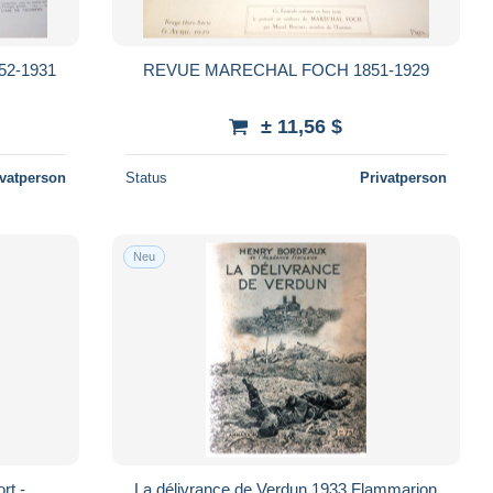
852-1931
REVUE MARECHAL FOCH 1851-1929
± 11,56 $
ivatperson
Status
Privatperson
Neu
rt -
La délivrance de Verdun 1933 Flammarion