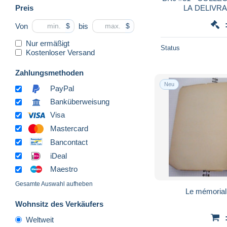
Preis
LA DELIVR
Von
bis
$
$
Nur ermäßigt
Status
Kostenloser Versand
Zahlungsmethoden
Neu
PayPal
Banküberweisung
Visa
Mastercard
Bancontact
iDeal
Maestro
Gesamte Auswahl aufheben
Le mémorial
Wohnsitz des Verkäufers
Weltweit