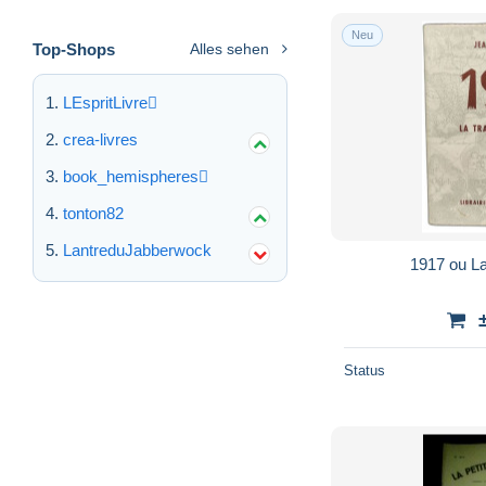
Neu
Top-Shops
Alles sehen
LEspritLivre
crea-livres
book_hemispheres
tonton82
LantreduJabberwock
1917 ou La 
Status