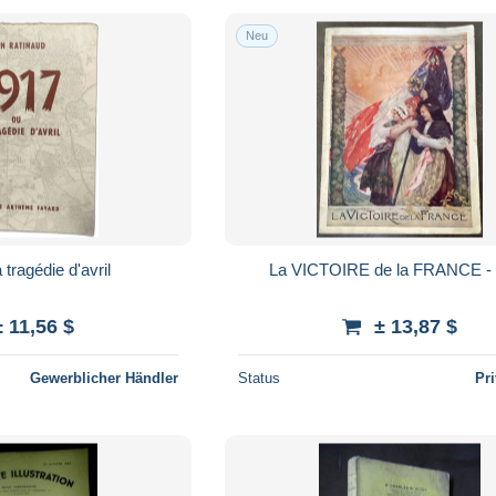
Neu
tragédie d'avril
La VICTOIRE de la FRANCE
± 11,56 $
± 13,87 $
Gewerblicher Händler
Status
Pr