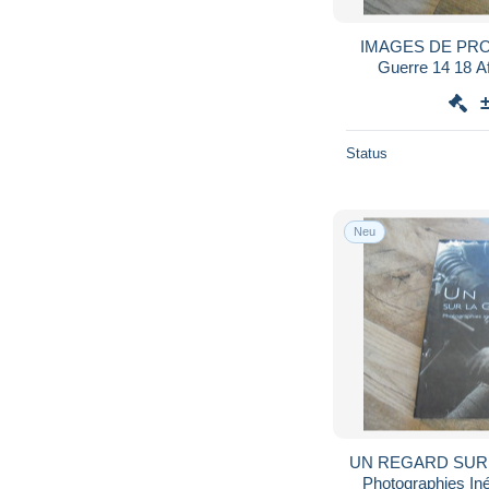
IMAGES DE PRO
Guerre 14 18 A
Allemagne Etats 
A
Status
Neu
UN REGARD SUR
Photographies Iné