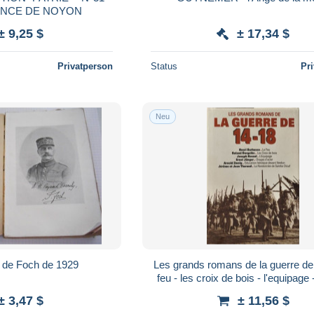
ANCE DE NOYON
± 9,25 $
± 17,34 $
Privatperson
Status
Pr
Neu
 de Foch de 1929
Les grands romans de la guerre de
feu - les croix de bois - l'equipage
d'acier - educaion heroique 
± 3,47 $
± 11,56 $