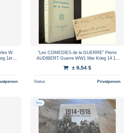
rles W.
"Les COMEDIES de la GUERRE" Pierre
eg 1ère
AUDIBERT Guerre WW1 War Krieg 14 18
cachet hommage signé Auteur !
± 9,54 $
ivatperson
Status
Privatperson
Neu