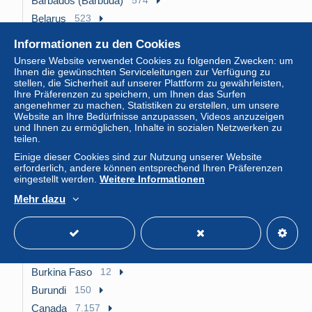
Barbados (Barbuda)
Belarus
523
Belgien
19.475
Informationen zu den Cookies
Belgisch-Kongo & Ruanda-Urundi
949
Unsere Website verwendet Cookies zu folgenden Zwecken: um
Ihnen die gewünschten Serviceleitungen zur Verfügung zu
Belize
321
stellen, die Sicherheit auf unserer Plattform zu gewährleisten,
Benin
22
Ihre Präferenzen zu speichern, um Ihnen das Surfen
angenehmer zu machen, Statistiken zu erstellen, um unsere
Bermuda
232
Website an Ihre Bedürfnisse anzupassen, Videos anzuzeigen
Bhutan
167
und Ihnen zu ermöglichen, Inhalte in sozialen Netzwerken zu
teilen.
Biafra
7
Einige dieser Cookies sind zur Nutzung unserer Website
Bolivie
707
erforderlich, andere können entsprechend Ihren Präferenzen
eingestellt werden.
Weitere Informationen
Bosnien-Herzegowina
152
Mehr dazu
Botswana
271
Brasilien
6.824
Brunei
183
Bulgarien
4.170
Burkina Faso
12
Burundi
150
Canada
7.157