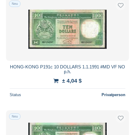
Neu
HONG-KONG P191c 10 DOLLARS 1.1.1991 #MD VF NO
p.h.
± 4,04 $
Status
Privatperson
Neu