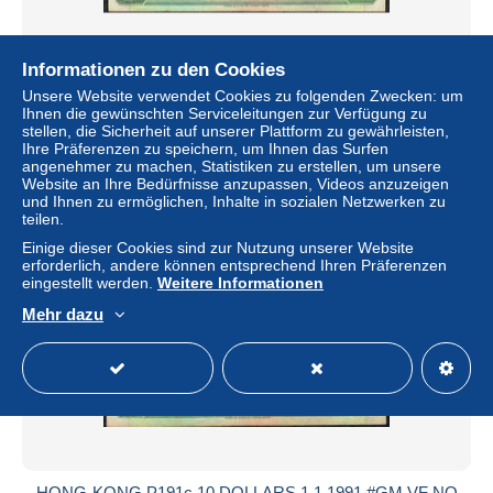
Informationen zu den Cookies
HONG-KONG P191c 10 DOLLARS 1.1.1991 #GS VF NO
Unsere Website verwendet Cookies zu folgenden Zwecken: um
p.h.
Ihnen die gewünschten Serviceleitungen zur Verfügung zu
± 4,04 $
stellen, die Sicherheit auf unserer Plattform zu gewährleisten,
Ihre Präferenzen zu speichern, um Ihnen das Surfen
angenehmer zu machen, Statistiken zu erstellen, um unsere
Status
Privatperson
Website an Ihre Bedürfnisse anzupassen, Videos anzuzeigen
und Ihnen zu ermöglichen, Inhalte in sozialen Netzwerken zu
teilen.
Einige dieser Cookies sind zur Nutzung unserer Website
Neu
erforderlich, andere können entsprechend Ihren Präferenzen
eingestellt werden.
Weitere Informationen
Mehr dazu
HONG-KONG P191c 10 DOLLARS 1.1.1991 #GM VF NO