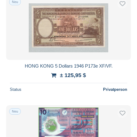
Neu
Kostenloser Versand
Zahlungsmethoden
PayPal
Banküberweisung
Visa
Mastercard
Bancontact
HONG KONG 5 Dollars 1946 P173e XF/VF.
iDeal
± 125,95 $
Maestro
Gesamte Auswahl aufheben
Status
Privatperson
Wohnsitz des Verkäufers
Weltweit
Neu