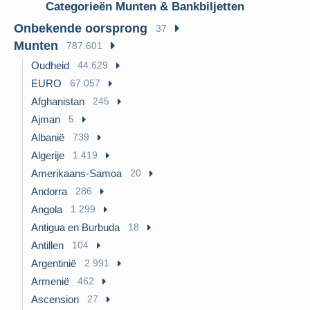
Categorieën Munten & Bankbiljetten
Onbekende oorsprong
37
Munten
787.601
Oudheid
44.629
EURO
67.057
Afghanistan
245
Ajman
5
Albanië
739
Algerije
1.419
Amerikaans-Samoa
20
Andorra
286
Angola
1.299
Antigua en Burbuda
18
Antillen
104
Argentinië
2.991
Armenië
462
Ascension
27