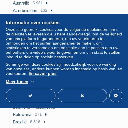
Australië
5.981
Azerbeidzjan
132
Azoren
62
Informatie over cookies
Bahama's
507
Onze site gebruikt cookies voor de volgende doeleinden: om u
Bahrein
428
de diensten te leveren die u hebt aangevraagd, om de veiligheid
van ons platform te garanderen, om uw voorkeuren te
Bangladesh
228
onthouden om het surfen aangenamer te maken, om
Barbados
574
statistieken te verzamelen om onze site aan te passen aan uw
behoeften, om video's weer te geven en om u in staat te stellen
België
19.206
inhoud te delen op sociale netwerken.
Belize
325
Sommige van deze cookies zijn noodzakelijk voor de werking
van onze site, andere kunnen worden ingesteld op basis van uw
Benin
21
voorkeuren.
En savoir plus
Bermuda
232
Meer tonen
Bhutan
167
Biafra
7
Bolivië
707
Bosnië en Herzegovina
153
Botswana
271
Brazilië
6.816