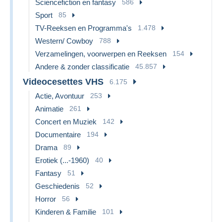
Sciencefiction en fantasy
586
Sport
85
TV-Reeksen en Programma's
1.478
Western/ Cowboy
788
Verzamelingen, voorwerpen en Reeksen
154
Andere & zonder classificatie
45.857
Videocesettes VHS
6.175
Actie, Avontuur
253
Animatie
261
Concert en Muziek
142
Documentaire
194
Drama
89
Erotiek (...-1960)
40
Fantasy
51
Geschiedenis
52
Horror
56
Kinderen & Familie
101