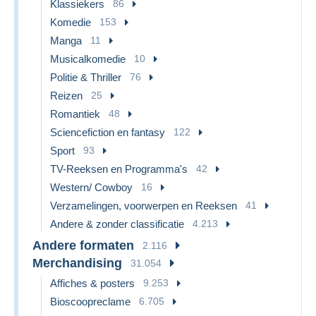
Klassiekers
86
Komedie
153
Manga
11
Musicalkomedie
10
Politie & Thriller
76
Reizen
25
Romantiek
48
Sciencefiction en fantasy
122
Sport
93
TV-Reeksen en Programma's
42
Western/ Cowboy
16
Verzamelingen, voorwerpen en Reeksen
41
Andere & zonder classificatie
4.213
Andere formaten
2.116
Merchandising
31.054
Affiches & posters
9.253
Bioscoopreclame
6.705