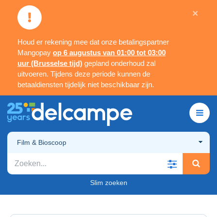
×
Houd er rekening mee dat onze betalingspartner
Mangopay
op 6 augustus van 01:00 tot 03:00
uur (Brusselse tijd)
gepland onderhoud zal
uitvoeren. Tijdens deze periode kunnen de
betaaldiensten tijdelijk niet beschikbaar zijn.
Film & Bioscoop
Slim zoeken