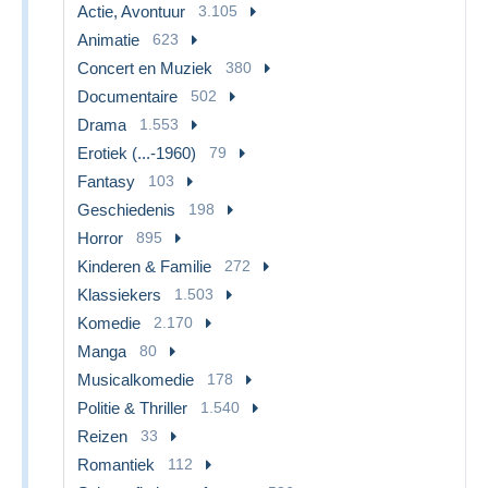
Actie, Avontuur
3.105
Animatie
623
Concert en Muziek
380
Documentaire
502
Drama
1.553
Erotiek (...-1960)
79
Fantasy
103
Geschiedenis
198
Horror
895
Kinderen & Familie
272
Klassiekers
1.503
Komedie
2.170
Manga
80
Musicalkomedie
178
Politie & Thriller
1.540
Reizen
33
Romantiek
112