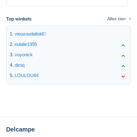
Top winkels
Alles zien
vieuxoudaltold
eulalie1995
voyonick
diroq
LOULOU64
Delcampe