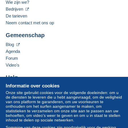
Wie zijn we?
Bedrijven
De tarieven
Neem contact met ons op
Gemeenschap
Blog
Agenda
Forum
Video's
Help
Informatie over cookies
Hulpcentrum
Onze site gebruikt cookies voor de volgende doeleinden: om u
Kopen op Delcampe
de diensten te leveren die u hebt aangevraagd, om de veiligheid
Verkopen op Delcampe
van ons platform te garanderen, om uw voorkeuren te
onthouden om het surfen aangenamer te maken, om
Een beveiligde website
statistieken te verzamelen om onze site aan te passen aan uw
behoeften, om video's weer te geven en om u in staat te stellen
inhoud te delen op sociale netwerken.
Sommige van deze cookies zijn noodzakelijk voor de werking