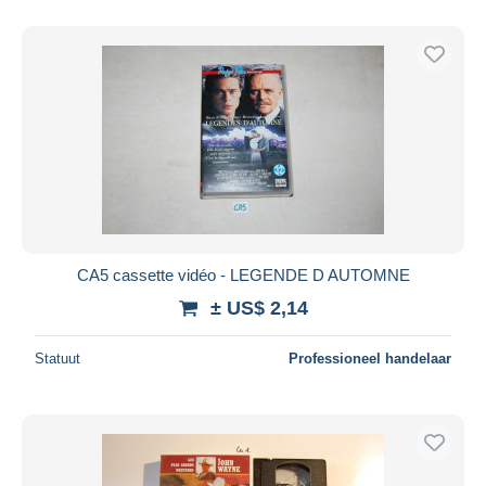
Alleen met korting
Gratis levering
Betaalmiddelen
PayPal
Bankoverschrijving
Visa
Mastercard
Bancontact
iDeal
CA5 cassette vidéo - LEGENDE D AUTOMNE
Maestro
± US$ 2,14
Alles deselecteren
Statuut
Professioneel handelaar
Woonplaats van de verkoper
Wereldwijd