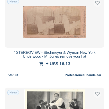
Nieuw
Gratis levering
Betaalmiddelen
PayPal
Bankoverschrijving
Visa
Mastercard
Bancontact
* STEREOVIEW - Strohmeyer & Wyman New York
iDeal
Underwood - Mr.Jones remove your hat
Maestro
± US$ 16,13
Alles deselecteren
Statuut
Professioneel handelaar
Woonplaats van de verkoper
Wereldwijd
Nieuw