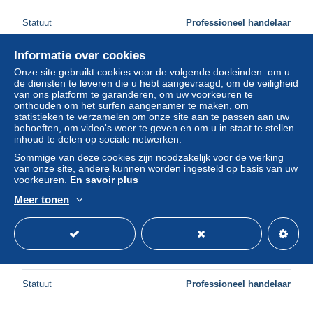
Statuut
Professioneel handelaar
Informatie over cookies
Onze site gebruikt cookies voor de volgende doeleinden: om u
Nieuw
de diensten te leveren die u hebt aangevraagd, om de veiligheid
van ons platform te garanderen, om uw voorkeuren te
onthouden om het surfen aangenamer te maken, om
statistieken te verzamelen om onze site aan te passen aan uw
behoeften, om video's weer te geven en om u in staat te stellen
inhoud te delen op sociale netwerken.
Sommige van deze cookies zijn noodzakelijk voor de werking
van onze site, andere kunnen worden ingesteld op basis van uw
voorkeuren.
En savoir plus
Meer tonen
Robert Maxwell Mirror Newspaper Managing Director 1987
Press Photo
± US$ 6,64
Statuut
Professioneel handelaar