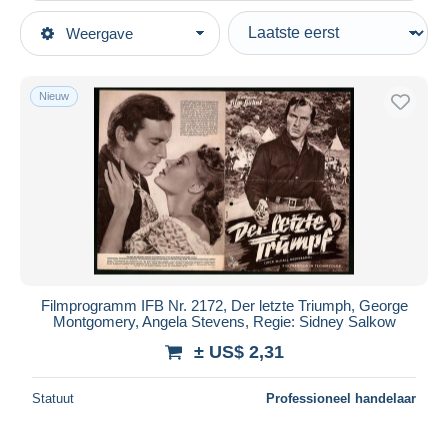
Type verkopen
Weergave
Topcategorieën
Actief
Andere thema's & verzamelingen
Vaste prijs
Film & Bioscoop
Nieuw
Veiling met biedingen
Merchandising
Veilingen zonder biedingen
Veilinghuizen
Magazines
Verkocht
Duur
Alle looptijden
Nieuw sinds
Dagen
Filmprogramm IFB Nr. 2172, Der letzte Triumph, George
Montgomery, Angela Stevens, Regie: Sidney Salkow
Eindigt binnen
uren
± US$ 2,31
Prijs
Statuut
Professioneel handelaar
Van
US$
tot
US$
Alleen met korting