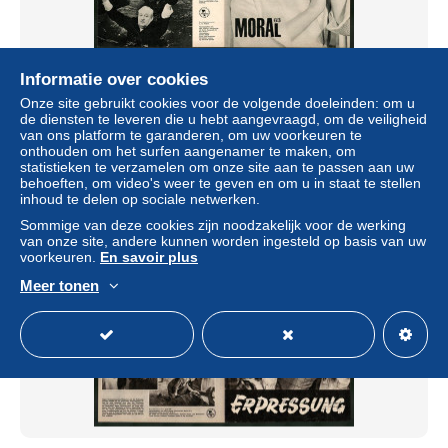
Informatie over cookies
Filmprogramm PFP Nr. 108 /65, Moral 63, Nadja Tiller,
Mario Adorf, Regie: Rolf Thiele
Onze site gebruikt cookies voor de volgende doeleinden: om u
de diensten te leveren die u hebt aangevraagd, om de veiligheid
± US$ 2,31
van ons platform te garanderen, om uw voorkeuren te
onthouden om het surfen aangenamer te maken, om
statistieken te verzamelen om onze site aan te passen aan uw
Statuut
Professioneel handelaar
behoeften, om video's weer te geven en om u in staat te stellen
inhoud te delen op sociale netwerken.
Sommige van deze cookies zijn noodzakelijk voor de werking
van onze site, andere kunnen worden ingesteld op basis van uw
Nieuw
voorkeuren.
En savoir plus
Meer tonen