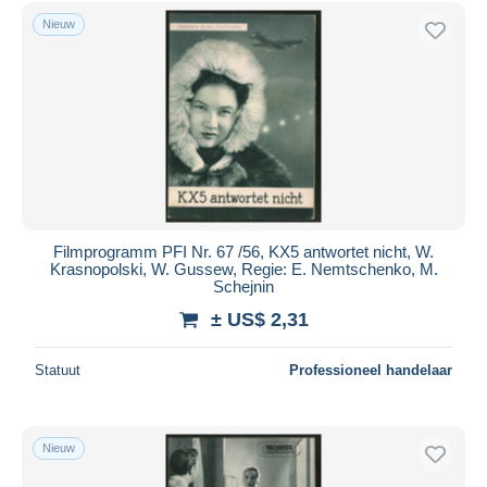
Gratis levering
Nieuw
Betaalmiddelen
PayPal
Bankoverschrijving
Visa
Mastercard
Bancontact
iDeal
Filmprogramm PFI Nr. 67 /56, KX5 antwortet nicht, W.
Krasnopolski, W. Gussew, Regie: E. Nemtschenko, M.
Maestro
Schejnin
Alles deselecteren
± US$ 2,31
Woonplaats van de verkoper
Statuut
Professioneel handelaar
Wereldwijd
Nieuw