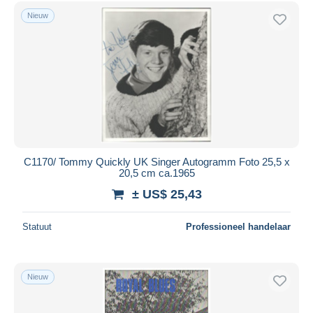
Gratis levering
Nieuw
Betaalmiddelen
PayPal
Bankoverschrijving
Visa
Mastercard
Bancontact
iDeal
C1170/ Tommy Quickly UK Singer Autogramm Foto 25,5 x
20,5 cm ca.1965
Maestro
± US$ 25,43
Alles deselecteren
Woonplaats van de verkoper
Statuut
Professioneel handelaar
Wereldwijd
Nieuw