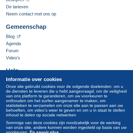
De tarieven
Neem contact met ons op
Gemeenschap
Blog
Agenda
Forum
Video's
Help
Informatie over cookies
Hulpcentrum
Onze site gebruikt cookies voor de volgende doeleinden: om u
Kopen op Delcampe
de diensten te leveren die u hebt aangevraagd, om de veiligheid
Verkopen op Delcampe
van ons platform te garanderen, om uw voorkeuren te
onthouden om het surfen aangenamer te maken, om
Een beveiligde website
statistieken te verzamelen om onze site aan te passen aan uw
behoeften, om video's weer te geven en om u in staat te stellen
inhoud te delen op sociale netwerken.
Sommige van deze cookies zijn noodzakelijk voor de werking
van onze site, andere kunnen worden ingesteld op basis van uw
voorkeuren.
En savoir plus