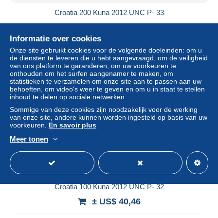
Croatia 200 Kuna 2012 UNC P- 33
± US$ 60,11
Informatie over cookies
Statuut
Particulier
Onze site gebruikt cookies voor de volgende doeleinden: om u
de diensten te leveren die u hebt aangevraagd, om de veiligheid
van ons platform te garanderen, om uw voorkeuren te
onthouden om het surfen aangenamer te maken, om
statistieken te verzamelen om onze site aan te passen aan uw
behoeften, om video's weer te geven en om u in staat te stellen
inhoud te delen op sociale netwerken.
Sommige van deze cookies zijn noodzakelijk voor de werking
van onze site, andere kunnen worden ingesteld op basis van uw
voorkeuren.
En savoir plus
Meer tonen
Croatia 100 Kuna 2012 UNC P- 32
± US$ 40,46