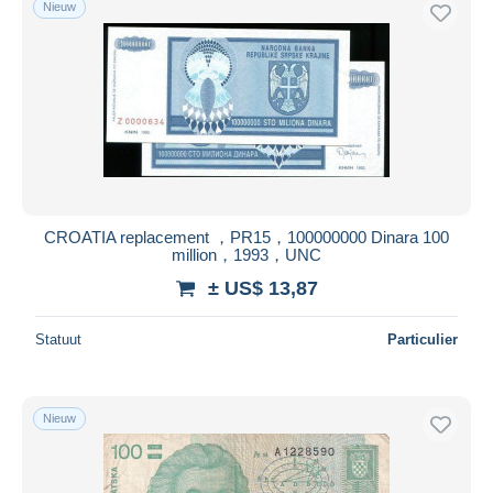
Nieuw
Gratis levering
Betaalmiddelen
PayPal
Bankoverschrijving
Visa
Mastercard
Bancontact
CROATIA replacement ，PR15，100000000 Dinara 100
iDeal
million，1993，UNC
Maestro
± US$ 13,87
Alles deselecteren
Statuut
Particulier
Woonplaats van de verkoper
Wereldwijd
Nieuw