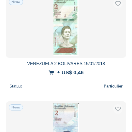
Nieuw
Gratis levering
Betaalmiddelen
PayPal
Bankoverschrijving
Visa
Mastercard
Bancontact
VENEZUELA 2 BOLIVARES 15/01/2018
iDeal
± US$ 0,46
Maestro
Alles deselecteren
Statuut
Particulier
Woonplaats van de verkoper
Wereldwijd
Nieuw