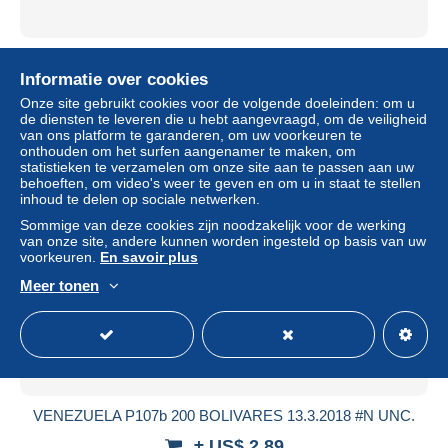
VENEZUELA P89f 5 BOLIVARES 29.10.2013 #S UNC.
Informatie over cookies
± US$ 1,73
Onze site gebruikt cookies voor de volgende doeleinden: om u
de diensten te leveren die u hebt aangevraagd, om de veiligheid
Statuut
Particulier
van ons platform te garanderen, om uw voorkeuren te
onthouden om het surfen aangenamer te maken, om
statistieken te verzamelen om onze site aan te passen aan uw
behoeften, om video's weer te geven en om u in staat te stellen
inhoud te delen op sociale netwerken.
Nieuw
Sommige van deze cookies zijn noodzakelijk voor de werking
van onze site, andere kunnen worden ingesteld op basis van uw
voorkeuren.
En savoir plus
Meer tonen
VENEZUELA P107b 200 BOLIVARES 13.3.2018 #N UNC.
± US$ 2,89