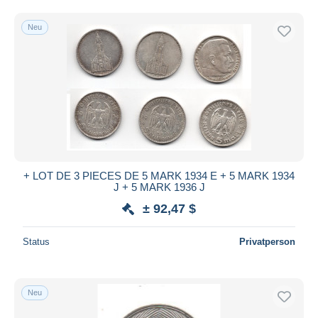
Sonstige & Ohne Zuordnung
2.788
Kostenloser Versand
Neu
Zahlungsmethoden
PayPal
Banküberweisung
Visa
Mastercard
Bancontact
iDeal
+ LOT DE 3 PIECES DE 5 MARK 1934 E + 5 MARK 1934
Maestro
J + 5 MARK 1936 J
Gesamte Auswahl aufheben
± 92,47 $
Wohnsitz des Verkäufers
Status
Privatperson
Weltweit
Neu