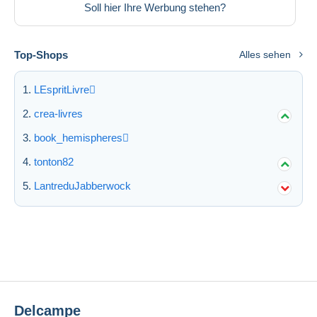
Soll hier Ihre Werbung stehen?
Top-Shops
Alles sehen
LEspritLivre
crea-livres
book_hemispheres
tonton82
LantreduJabberwock
Delcampe