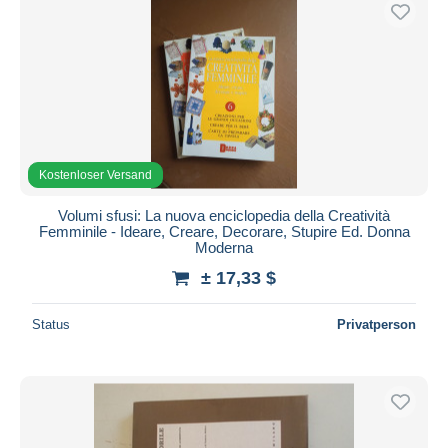
Kostenloser Versand
Zahlungsmethoden
PayPal
Banküberweisung
Visa
Mastercard
Kostenloser Versand
Bancontact
Volumi sfusi: La nuova enciclopedia della Creatività
iDeal
Femminile - Ideare, Creare, Decorare, Stupire Ed. Donna
Moderna
Maestro
± 17,33 $
Gesamte Auswahl aufheben
Wohnsitz des Verkäufers
Status
Privatperson
Weltweit