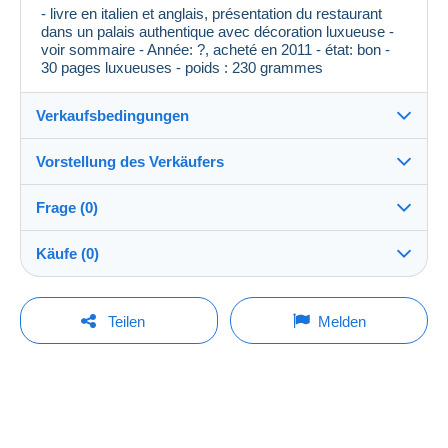
- livre en italien et anglais, présentation du restaurant
dans un palais authentique avec décoration luxueuse -
voir sommaire - Année: ?, acheté en 2011 - état: bon -
30 pages luxueuses - poids : 230 grammes
Verkaufsbedingungen
Vorstellung des Verkäufers
Versand nach:
Die Liste der Länder einsehen
Frage (0)
cosacien
100%
(731x)
Direkte Übergabe:
Käufe (0)
Ja
Shop
Versand:
Vorkasse
Um eine Frage stellen zu können, müssen Sie
Letzte Aktualisierung: 06:41:29
Teilen
Melden
eingeloggt sein.
Mitglied seit:
Kosten:
12.11.2006
Zu Lasten des Käufers
Derzeit ist noch kein Kauf getätigt worden. Seien Sie
Jetzt einloggen
der Erste!
Letzter Besuch:
Zahlungsmethoden:
Weniger als 24 Stunden
Zahlungsmethoden: