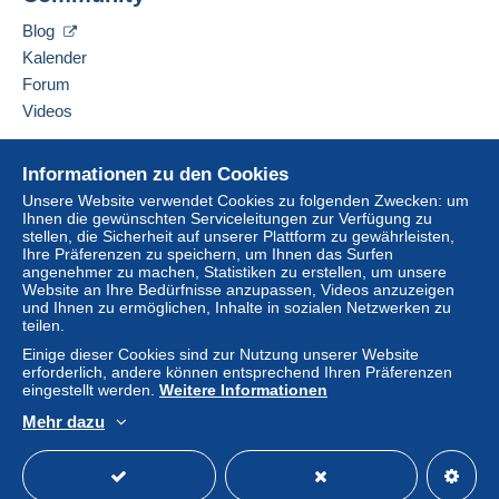
Diesen Verkäufer zu meiner schwarzen Liste
integrierte Zahlungssystem erfolgt
wird dem Käufer
Blog
hinzufügen
vom Verkäufer erstattet. Ein nicht bezahlter Kauf kann
Kalender
Konsequenzen für das Konto des Käufers nach sich
Forum
ziehen.
Videos
Sollten die Verkaufsbedingungen des Verkäufers
Klauseln enthalten, die sich auf die Zahlung beziehen,
Hilfe
sind diese Klauseln als nichtig zu betrachten. Es gelten
Informationen zu den Cookies
ausschließlich die Zahlungsbedingungen der Delcampe-
Online-Hilfe
Unsere Website verwendet Cookies zu folgenden Zwecken: um
Website, wie sie in den
Nutzungsbedingungen
definiert
Ihnen die gewünschten Serviceleitungen zur Verfügung zu
Auf Delcampe kaufen
stellen, die Sicherheit auf unserer Plattform zu gewährleisten,
sind.
Auf Delcampe verkaufen
Ihre Präferenzen zu speichern, um Ihnen das Surfen
angenehmer zu machen, Statistiken zu erstellen, um unsere
Eine sichere Website
Käufe müssen, nachdem der Verkäufer die
Website an Ihre Bedürfnisse anzupassen, Videos anzuzeigen
Endabrechnung geschickt hat, innerhalb von
14 Tagen
und Ihnen zu ermöglichen, Inhalte in sozialen Netzwerken zu
bezahlt werden.
teilen.
Einige dieser Cookies sind zur Nutzung unserer Website
erforderlich, andere können entsprechend Ihren Präferenzen
eingestellt werden.
Weitere Informationen
Mehr dazu
Deutsch
USD
Standardmodus
America