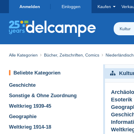
Anmelden
Einloggen
Kaufen
Verka
Kultur
Alle Kategorien
Bücher, Zeitschriften, Comics
Niederländisch
Beliebte Kategorien
Kultu
Geschichte
Archäolo
Sonstige & Ohne Zuordnung
Esoterik
Weltkrieg 1939-45
Geograp
Geschic
Geographie
Informat
Weltkrieg 1914-18
Weltkrie