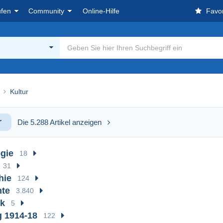
ufen
Community
Online-Hilfe
Favor
Kultur
r
Die 5.288 Artikel anzeigen
gie
18
31
hie
124
hte
3.840
ik
5
g 1914-18
122