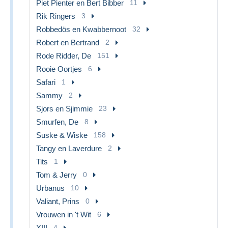
Piet Pienter en Bert Bibber
11
Rik Ringers
3
Robbedös en Kwabbernoot
32
Robert en Bertrand
2
Rode Ridder, De
151
Rooie Oortjes
6
Safari
1
Sammy
2
Sjors en Sjimmie
23
Smurfen, De
8
Suske & Wiske
158
Tangy en Laverdure
2
Tits
1
Tom & Jerry
0
Urbanus
10
Valiant, Prins
0
Vrouwen in 't Wit
6
XIII
4