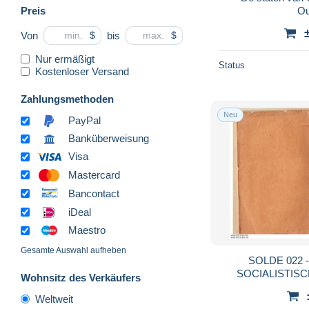
Preis
O
Von
bis
$
$
Nur ermäßigt
Status
Kostenloser Versand
Zahlungsmethoden
Neu
PayPal
Banküberweisung
Visa
Mastercard
Bancontact
iDeal
Maestro
Gesamte Auswahl aufheben
SOLDE 022 - GESCHIEDENIS
SOCIALISTIS
Wohnsitz des Verkäufers
PLICHT - MEENEN -1924 - 45 BLZ. VEEL
Weltweit
F