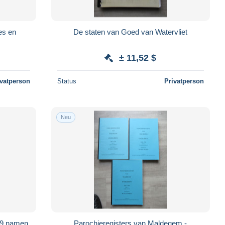
es en
De staten van Goed van Watervliet
± 11,52 $
ivatperson
Status
Privatperson
Neu
579 namen
Parochieregisters van Maldegem -