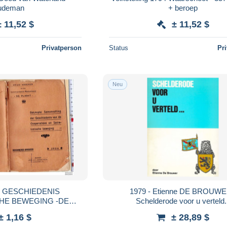
udeman
+ beroep
± 11,52 $
± 11,52 $
Privatperson
Status
Pr
Neu
1979 - Etienne DE BROUWE
CHE BEWEGING -DE
Schelderode voor u verteld.
± 1,16 $
± 28,89 $
OTO S