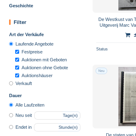
Geschichte
De Westkust van T
Filter
Uitgeverij Marc V
Art der Verkäufe
Laufende Angebote
Status
Festpreise
Auktionen mit Geboten
Auktionen ohne Gebote
Neu
Auktionshäuser
Verkauft
Dauer
Alle Laufzeiten
Neu seit
Tage(n)
Endet in
Stunde(n)
De staten van