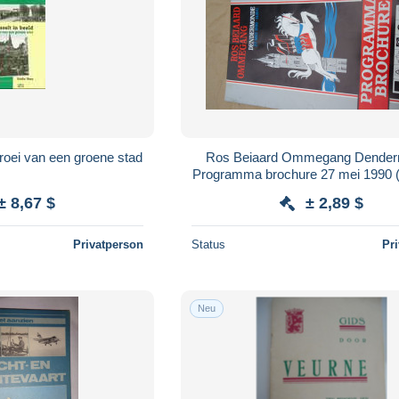
Groei van een groene stad
Ros Beiaard Ommegang Dende
Programma brochure 27 mei 1990 (z
en details )
± 8,67 $
± 2,89 $
Privatperson
Status
Pr
Neu