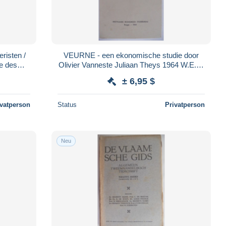
risten /
VEURNE - een ekonomische studie door
e des
Olivier Vanneste Juliaan Theys 1964 W.E.S.
ur kunst
/ economie gouverneur westhoek
± 6,95 $
ivatperson
Status
Privatperson
Neu