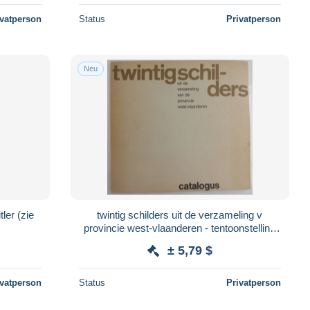
ivatperson
Status
Privatperson
Neu
twintig schilders uit de verzameling v
provincie west-vlaanderen - tentoonstelling
Brugge 1966 Permeke Saverys Slabbinck
± 5,79 $
ivatperson
Status
Privatperson