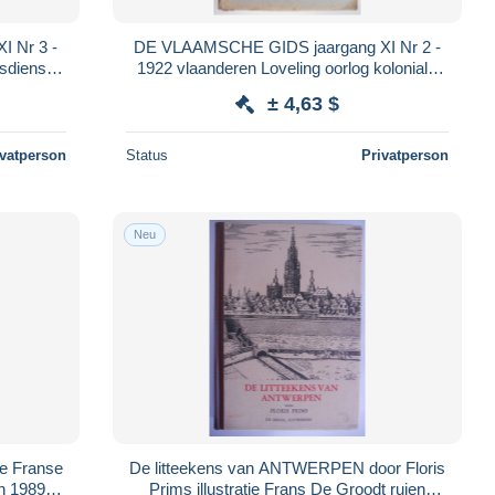
 Nr 3 -
DE VLAAMSCHE GIDS jaargang XI Nr 2 -
sdienst
1922 vlaanderen Loveling oorlog koloniale
slied
letterkunde stikgassen Sabbe adelstand
± 4,63 $
ivatperson
Status
Privatperson
Neu
De Franse
De litteekens van ANTWERPEN door Floris
n 1989 /
Prims illustratie Frans De Groodt ruien