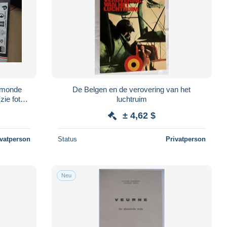
rmonde
De Belgen en de verovering van het
ie foto's
luchtruim
± 4,62 $
ivatperson
Status
Privatperson
Neu