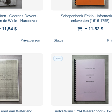
oen - Georges Devent -
Schepenbank Eeklo - Informati
an de Wiele - Hardcover
enkwesten (1616-1795)
± 11,54 $
± 11,52 $
Privatperson
Status
Pr
Neu
 Goed van Waterland
Volkstelling 1794 Waarschoot - 3