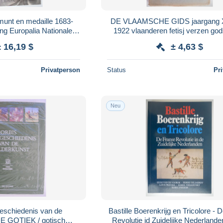
munt en medaille 1683-
DE VLAAMSCHE GIDS jaargang XI
ing Europalia Nationale
1922 vlaanderen fetisj verzen god
 Österreich Oostenrijk
beeldende kunst onderwijs volk
± 16,19 $
± 4,63 $
Privatperson
Status
Pr
Neu
geschiedenis van de
Bastille Boerenkrijg en Tricolore - 
DE GOTIEK / gotisch
Revolutie id Zuidelijke Nederlande