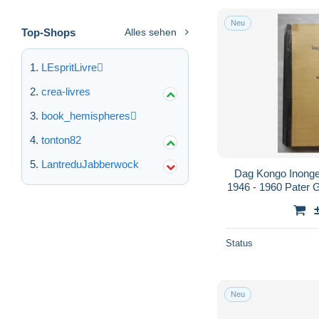
Neu
Top-Shops
Alles sehen
LEspritLivre
crea-livres
book_hemispheres
tonton82
LantreduJabberwock
Dag Kongo Inonge
1946 - 1960 Pater
4
Status
Neu