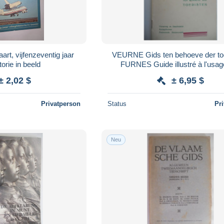
rt, vijfenzeventig jaar
VEURNE Gids ten behoeve der toe
torie in beeld
FURNES Guide illustré à l'usag
touristes boetprocessie architectu
± 2,02 $
± 6,95 $
Privatperson
Status
Pr
Neu