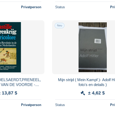
Privatperson
Status
Pr
Neu
 DELSAERDT,PRENEEL,
Mijn strijd ( Mein Kampf )- Adolf Hitler (zie
 VAN DE VOORDE -
foto's en details )
nkrijg en Tricolore
± 13,87 $
± 4,62 $
Privatperson
Status
Pr