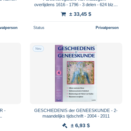
overlijdens 1616 - 1796 - 3 delen - 624 blz in
totaal
± 33,45 $
ivatperson
Status
Privatperson
Neu
R -
GESCHIEDENIS der GENEESKUNDE - 2-
..
maandelijks tijdschrift - 2004 - 2011
± 6,93 $