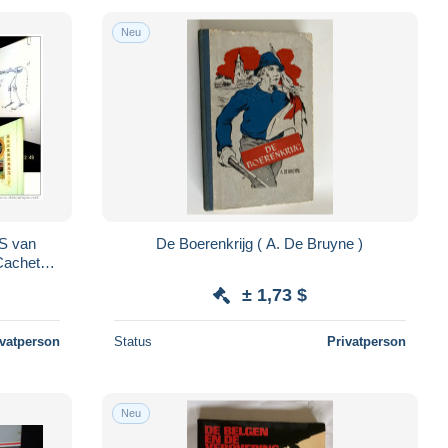
Neu
S van
De Boerenkrijg ( A. De Bruyne )
achet
Hollande
± 1,73 $
ivatperson
Status
Privatperson
Neu