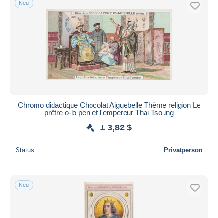
Neu
Kostenloser Versand
Zahlungsmethoden
PayPal
Banküberweisung
Visa
Mastercard
Bancontact
Chromo didactique Chocolat Aiguebelle Thème religion Le
iDeal
prêtre o-lo pen et l'empereur Thai Tsoung
Maestro
± 3,82 $
Gesamte Auswahl aufheben
Status
Privatperson
Wohnsitz des Verkäufers
Weltweit
Neu