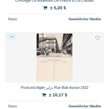
CPA Alger Le Boulevard De France Et La Casbah
± 5,20 $
Status
Gewerblicher Händler
Neu
Postcard Algier دزاير Rue Bab-Azoun 1922
± 10,17 $
Status
Gewerblicher Händler