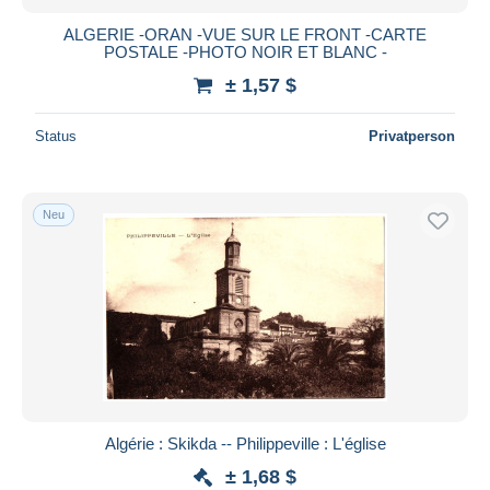
ALGERIE -ORAN -VUE SUR LE FRONT -CARTE
POSTALE -PHOTO NOIR ET BLANC -
± 1,57 $
Status
Privatperson
Neu
Algérie : Skikda -- Philippeville : L'église
± 1,68 $