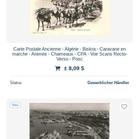
Tiaret
1.174
Übernehmen
Tizi Ouzou
1.652
Tlemcen
6.587
Andere Städte
143
Sonstige & Ohne Zuordnung
76.054
Carte Postale Ancienne - Algérie - Biskra - Caravane en
marche - Animée - Chameaux - CPA - Voir Scans Recto-
Verso - Posc
± 8,09 $
Status
Gewerblicher Händler
Neu