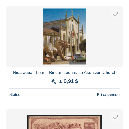
Nicaragua - León - Rincón Leones La Asuncion Church
± 6,91 $
Status
Privatperson