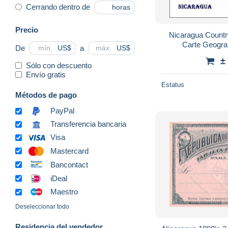
Cerrando dentro de
horas
Precio
Nicaragua Count
Carte Geogra
De
a
US$
US$
±
Sólo con descuento
Envío gratis
Estatus
Métodos de pago
PayPal
Transferencia bancaria
Visa
Mastercard
Bancontact
iDeal
Maestro
Deseleccionar todo
Residencia del vendedor