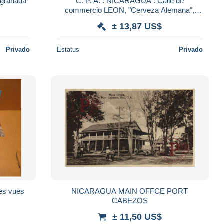
icaragua le lac nicaragua a granada
C. P. A. : NICARAGUA : Calle de
commercio LEON, "Cerveza Alemana",
animé
± 13,87 US$
Privado
Estatus
Privado
es vues
NICARAGUA MAIN OFFCE PORT
CABEZOS
± 11,50 US$