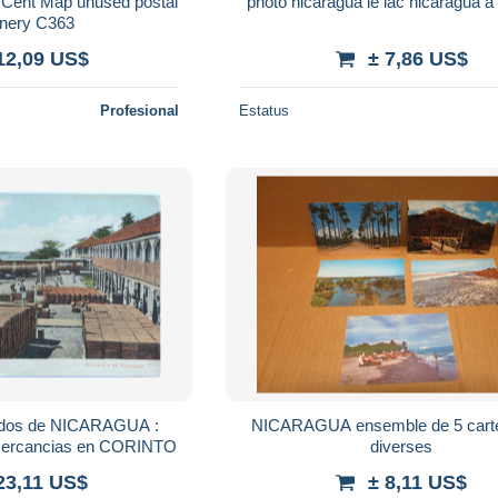
 Cent Map unused postal
photo n
onery C363
12,09 US$
± 7,86 US$
Profesional
Estatus
erdos de NICARAGUA :
NICARAGUA ensemble de 5 cart
ercancias en CORINTO
diverses
23,11 US$
± 8,11 US$