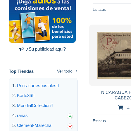
Estatus
¿Su publicidad aquí?
Top Tiendas
Ver todo
Prins-cartespostales
NICARAGUA H
Karto86
CABEZO
MondialCollection
±
ranas
Estatus
Clement-Marechal