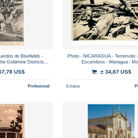
erdos de Bluefields -
Photo - NICARAGUA - Terremoto - 
the Goldmine Districts -
Escembros - Managua - Mo
ne d'or
57,78 US$
± 34,67 US$
Profesional
Estatus
P