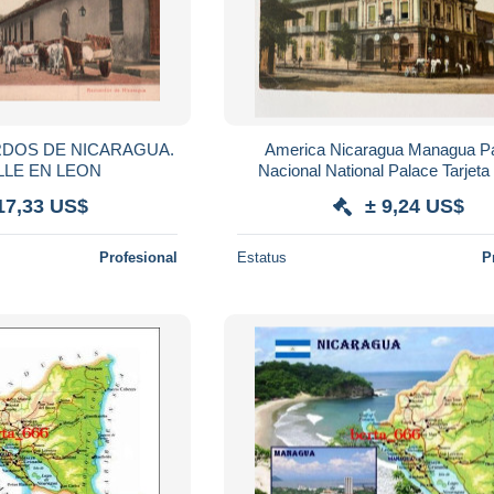
ERDOS DE NICARAGUA.
America Nicaragua Managua Pa
LLE EN LEON
Nacional National Palace Tarjeta
19467 post card POSTCA
17,33 US$
± 9,24 US$
Profesional
Estatus
P