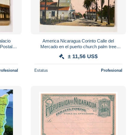
lacio
America Nicaragua Corinto Calle del
 Postal
Mercado en el puerto church palm tree
RD
19466 post card POSTCARD
± 11,56 US$
rofesional
Estatus
Profesional