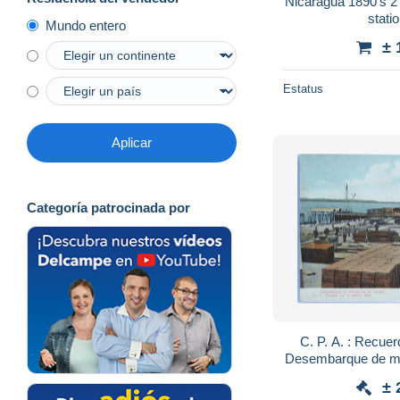
Nicaragua 1890's 2
stati
Mundo entero
± 
Estatus
Aplicar
Categoría patrocinada por
C. P. A. : Recu
Desembarque de m
± 