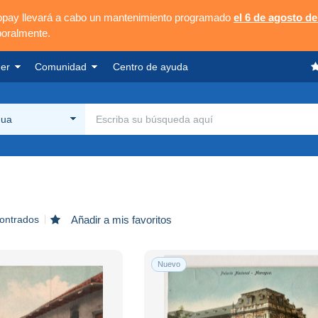
opay llevará a cabo un mantenimiento programado
el 6 de agosto de
poralmente.
er
Comunidad
Centro de ayuda
gua
contrados
Añadir a mis favoritos
Nuevo