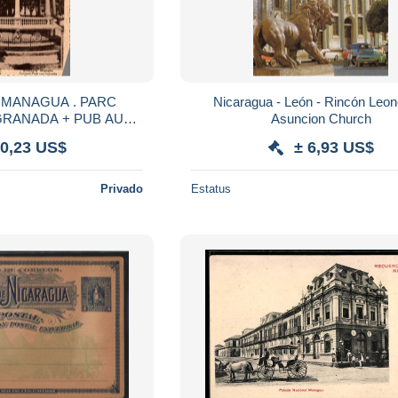
 MANAGUA . PARC
Nicaragua - León - Rincón Leo
GRANADA + PUB AU
Asuncion Church
 0,23 US$
± 6,93 US$
ANVERS " NON ECRITE
Privado
Estatus