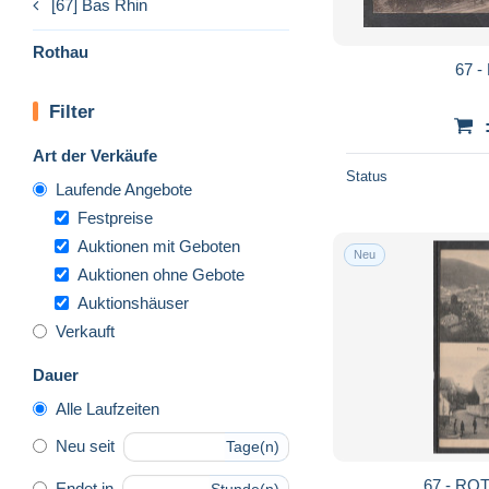
[67] Bas Rhin
Rothau
67 
Filter
Art der Verkäufe
Status
Laufende Angebote
Festpreise
Auktionen mit Geboten
Neu
Auktionen ohne Gebote
Auktionshäuser
Verkauft
Dauer
Alle Laufzeiten
Neu seit
Tage(n)
67 - RO
Endet in