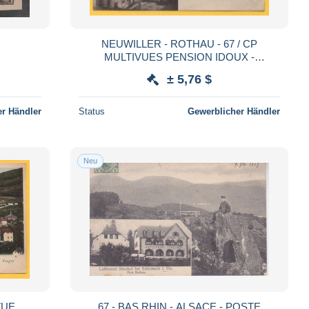
NEUWILLER - ROTHAU - 67 / CP
MULTIVUES PENSION IDOUX -
STRUTHOF - VUE GENERALE
± 5,76 $
r Händler
Status
Gewerblicher Händler
Neu
67 - BAS RHIN - ALSACE - POSTE