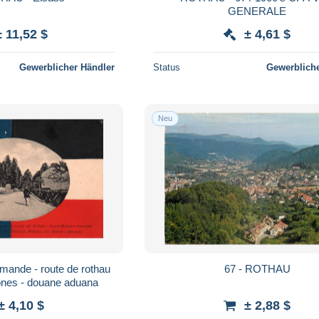
GENERALE
± 11,52 $
± 4,61 $
Gewerblicher Händler
Status
Gewerbliche
Neu
lemande - route de rothau
67 - ROTHAU
nones - douane aduana
± 4,10 $
± 2,88 $