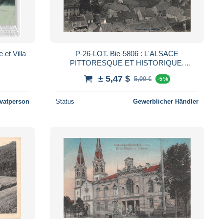
et Villa
P-26-LOT. Bie-5806 : L'ALSACE
PITTORESQUE ET HISTORIQUE.
ROTHAU
± 5,47 $
5,00 €
-5 %
ivatperson
Status
Gewerblicher Händler