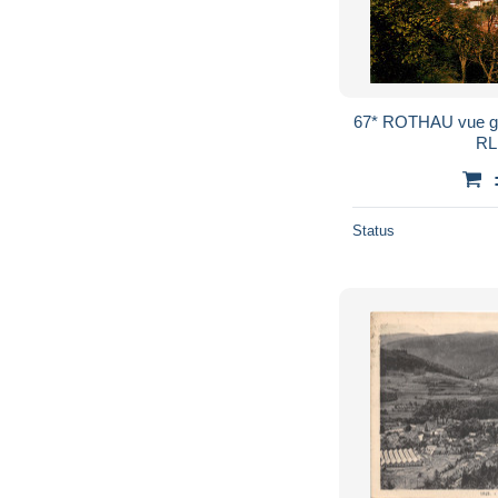
67* ROTHAU vue generale (CPM 10x15cm)
RL
Status