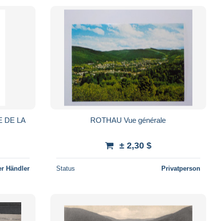
E DE LA
ROTHAU Vue générale
± 2,30 $
r Händler
Status
Privatperson