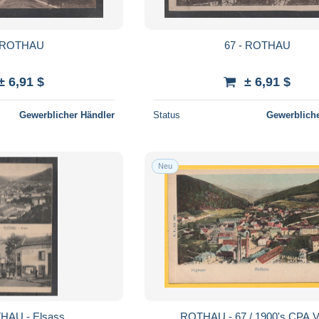
- ROTHAU
67 - ROTHAU
± 6,91 $
± 6,91 $
Gewerblicher Händler
Status
Gewerbliche
Neu
THAU - Elsass
ROTHAU - 67 / 1900's CPA VUE