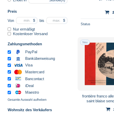
Stunde(n)
Preis
Von
bis
$
$
Status
Nur ermäßigt
Kostenloser Versand
Neu
Zahlungsmethoden
PayPal
Banküberweisung
Visa
Mastercard
Bancontact
iDeal
Maestro
frontière franco al
Gesamte Auswahl aufheben
saint blaise se
Wohnsitz des Verkäufers