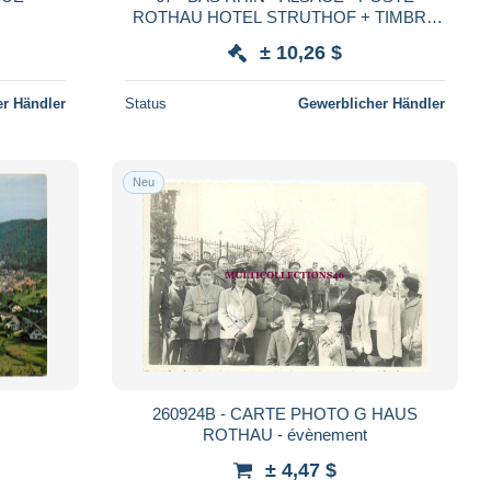
ROTHAU HOTEL STRUTHOF + TIMBRE
TAXE
± 10,26 $
r Händler
Status
Gewerblicher Händler
Neu
260924B - CARTE PHOTO G HAUS
ROTHAU - évènement
± 4,47 $