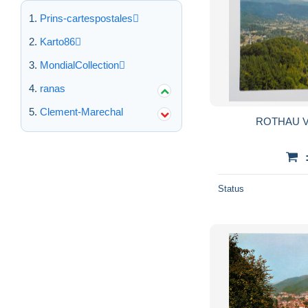
Prins-cartespostales
Karto86
MondialCollection
ranas
Clement-Marechal
R
Status