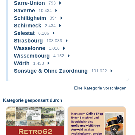
Sarre-Union
793
Saverne
10.434
Schiltigheim
394
Schirmeck
2.434
Selestat
6.106
Strasbourg
108.086
Wasselonne
1.016
Wissembourg
4.152
Wörth
1.433
Sonstige & Ohne Zuordnung
101.622
Eine Kategorie vorschlagen
Kategorie gesponsert durch