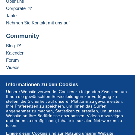
Über uns
Corporate
Tarife
Nehmen Sie Kontakt mit uns auf
Community
Blog
Kalender
Forum
Videos
Hilfe
Informationen zu den Cookies
Online-Hilfe
Unsere Website verwendet Cookies zu folgenden Zwecken: um
Ihnen die gewünschten Serviceleitungen zur Verfügung zu
Auf Delcampe kaufen
stellen, die Sicherheit auf unserer Plattform zu gewährleisten,
Auf Delcampe verkaufen
Ihre Präferenzen zu speichern, um Ihnen das Surfen
angenehmer zu machen, Statistiken zu erstellen, um unsere
Eine sichere Website
Website an Ihre Bedürfnisse anzupassen, Videos anzuzeigen
und Ihnen zu ermöglichen, Inhalte in sozialen Netzwerken zu
teilen.
Einige dieser Cookies sind zur Nutzung unserer Website