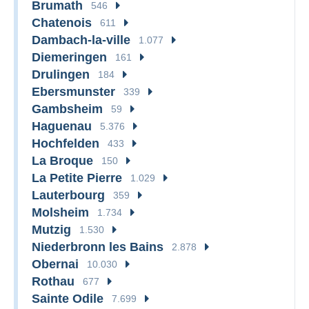
Brumath
546
Chatenois
611
Dambach-la-ville
1.077
Diemeringen
161
Drulingen
184
Ebersmunster
339
Gambsheim
59
Haguenau
5.376
Hochfelden
433
La Broque
150
La Petite Pierre
1.029
Lauterbourg
359
Molsheim
1.734
Mutzig
1.530
Niederbronn les Bains
2.878
Obernai
10.030
Rothau
677
Sainte Odile
7.699