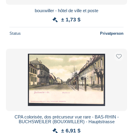
bouxwiller - hôtel de ville et poste
± 1,73 $
Status
Privatperson
CPA colorisée, dos précurseur vue rare - BAS-RHIN -
BUCHSWEILER (BOUXWILLER) - Hauptstrasse
± 6,91 $