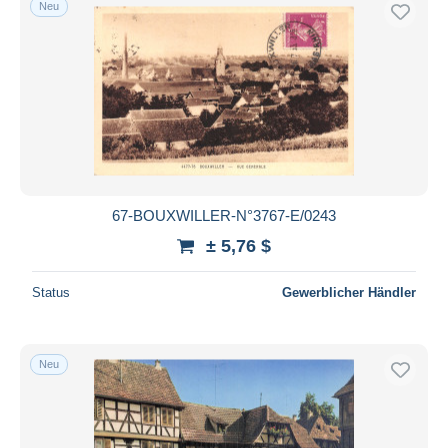
Neu
Kostenloser Versand
Zahlungsmethoden
PayPal
Banküberweisung
Visa
Mastercard
Bancontact
67-BOUXWILLER-N°3767-E/0243
iDeal
± 5,76 $
Maestro
Gesamte Auswahl aufheben
Status
Gewerblicher Händler
Wohnsitz des Verkäufers
Weltweit
Neu