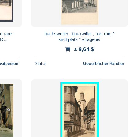
buchsweiler , bouxwiller , bas rhin *
ER
kirchplatz * villageois
sse
± 8,64 $
ivatperson
Status
Gewerblicher Händler