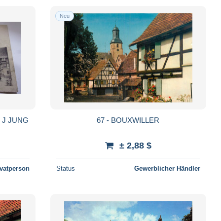
Neu
 J JUNG
67 - BOUXWILLER
± 2,88 $
ivatperson
Status
Gewerblicher Händler