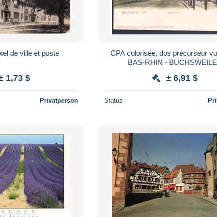
tel de ville et poste
CPA colorisée, dos précurseur vue rare -
BAS-RHIN - BUCHSWEIL
(BOUXWILLER) - Hauptstra
± 1,73 $
± 6,91 $
Privatperson
Status
Pr