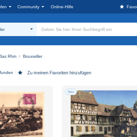
ufen
Community
Online-Hilfe
Favor
ler
 Bas Rhin
Bouxwiller
efunden
Zu meinen Favoriten hinzufügen
Neu