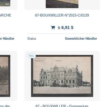
MARCHE
67-BOUXWILLER-N°2015-C/0139
± 6,91 $
r Händler
Status
Gewerblicher Händler
Neu
ss der
67 - BOUXWILLER - Gymnasium