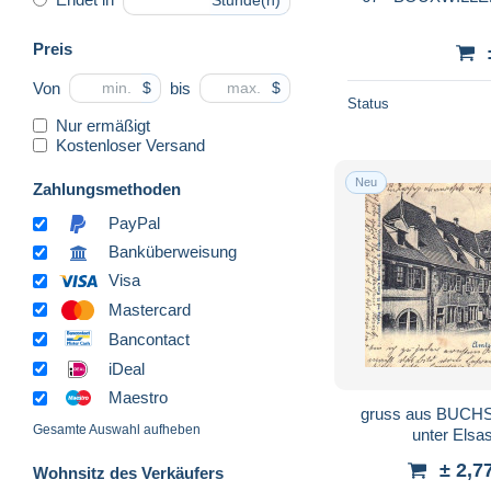
Stunde(n)
Preis
Von
bis
$
$
Status
Nur ermäßigt
Kostenloser Versand
Neu
Zahlungsmethoden
PayPal
Banküberweisung
Visa
Mastercard
Bancontact
iDeal
Maestro
gruss aus BUCHSWEILER (
Gesamte Auswahl aufheben
± 2,7
Wohnsitz des Verkäufers