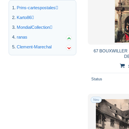
Prins-cartespostales
Karto86
MondialCollection
ranas
Clement-Marechal
67 BOUXWILLER 
DE
Status
Neu