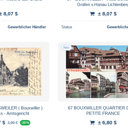
Grafen v.Hanau Lichtenber
± 8,07 $
± 8,07 $
Gewerblicher Händler
Status
Gewerbliche
Neu
 Bouxwiller )
67 BOUXWILLER QUARTIER 
unter Elsass - Amtsgericht
PETITE FRANCE
7 $
± 6,80 $
3,00 €
-20 %