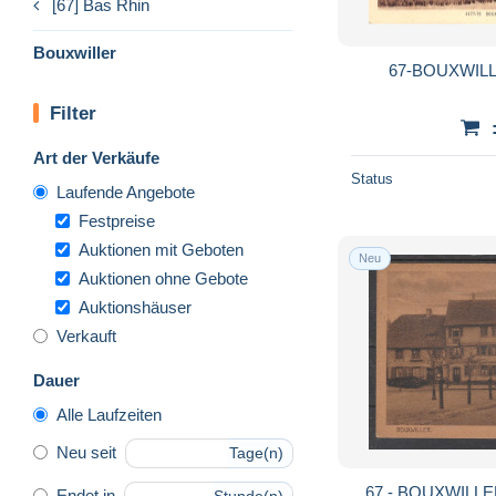
[67] Bas Rhin
Bouxwiller
67-BOUXWILL
Filter
Art der Verkäufe
Status
Laufende Angebote
Festpreise
Auktionen mit Geboten
Neu
Auktionen ohne Gebote
Auktionshäuser
Verkauft
Dauer
Alle Laufzeiten
Neu seit
Tage(n)
67 - BOUXWILLER
Endet in