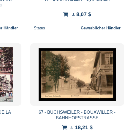
g
± 8,07 $
r Händler
Status
Gewerblicher Händler
DE LA
67 - BUCHSWEILER - BOUXWILLER -
BAHNHOFSTRASSE
± 18,21 $