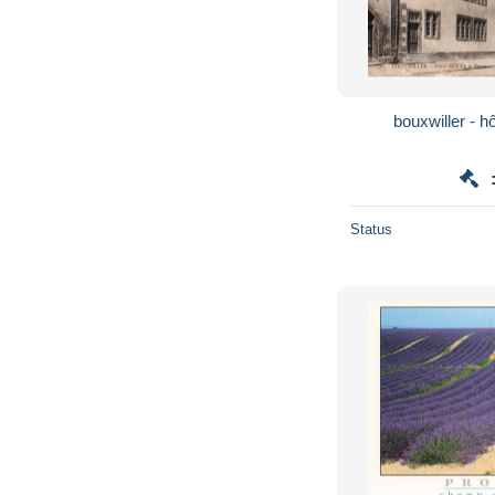
bouxwiller - hô
Status