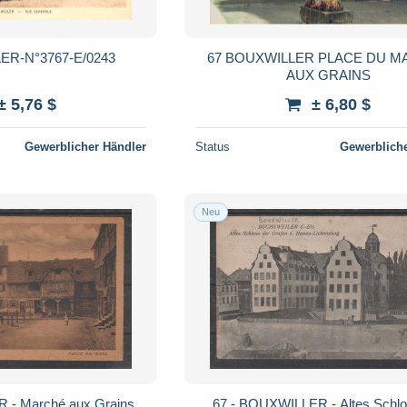
ER-N°3767-E/0243
67 BOUXWILLER PLACE DU 
AUX GRAINS
± 5,76 $
± 6,80 $
Gewerblicher Händler
Status
Gewerbliche
Neu
 - Marché aux Grains
67 - BOUXWILLER - Altes Schlo