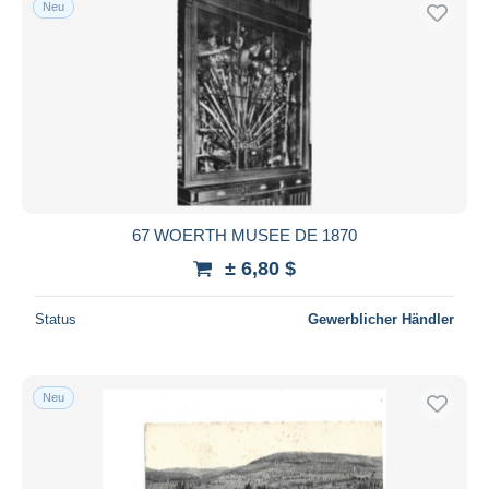
Neu
Kostenloser Versand
Zahlungsmethoden
PayPal
Banküberweisung
Visa
Mastercard
Bancontact
67 WOERTH MUSEE DE 1870
iDeal
± 6,80 $
Maestro
Gesamte Auswahl aufheben
Status
Gewerblicher Händler
Wohnsitz des Verkäufers
Weltweit
Neu