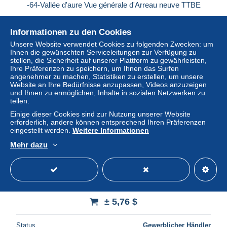
-64-Vallée d'aure Vue générale d'Arreau neuve TTBE
± 1,21 $
Informationen zu den Cookies
Status
Gewerblicher Händler
Unsere Website verwendet Cookies zu folgenden Zwecken: um
Ihnen die gewünschten Serviceleitungen zur Verfügung zu
stellen, die Sicherheit auf unserer Plattform zu gewährleisten,
Ihre Präferenzen zu speichern, um Ihnen das Surfen
angenehmer zu machen, Statistiken zu erstellen, um unsere
Website an Ihre Bedürfnisse anzupassen, Videos anzuzeigen
und Ihnen zu ermöglichen, Inhalte in sozialen Netzwerken zu
teilen.
Einige dieser Cookies sind zur Nutzung unserer Website
erforderlich, andere können entsprechend Ihren Präferenzen
eingestellt werden.
Weitere Informationen
Mehr dazu
67 - GAMSHEIM - l'église - multi vues
± 5,76 $
Status
Gewerblicher Händler