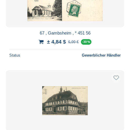
67 , Gambsheim , * 451 56
± 4,84 $
6,00 €
-30 %
Status
Gewerblicher Händler