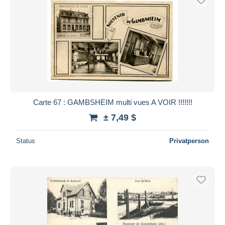
Carte 67 : GAMBSHEIM multi vues A VOIR !!!!!!!
± 7,49 $
Status
Privatperson