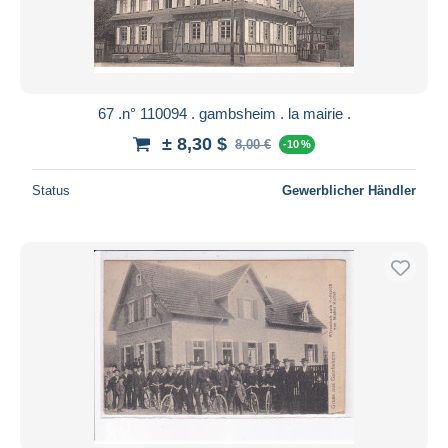
67 .n° 110094 . gambsheim . la mairie .
± 8,30 $
8,00 €
-10 %
Status
Gewerblicher Händler