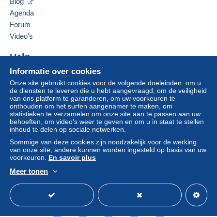
Blog
Agenda
Forum
Video's
Help
Informatie over cookies
Hulpcentrum
Onze site gebruikt cookies voor de volgende doeleinden: om u
Kopen op Delcampe
de diensten te leveren die u hebt aangevraagd, om de veiligheid
Verkopen op Delcampe
van ons platform te garanderen, om uw voorkeuren te
onthouden om het surfen aangenamer te maken, om
Een beveiligde website
statistieken te verzamelen om onze site aan te passen aan uw
behoeften, om video's weer te geven en om u in staat te stellen
inhoud te delen op sociale netwerken.
Sommige van deze cookies zijn noodzakelijk voor de werking
van onze site, andere kunnen worden ingesteld op basis van uw
voorkeuren.
En savoir plus
Meer tonen
Nederlands
USD
Standaardmodus
Ame