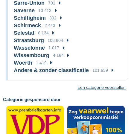
Sarre-Union
791
Saverne
10.413
Schiltigheim
392
Schirmeck
2.443
Selestat
6.134
Straatsburg
108.804
Wasselonne
1.017
Wissembourg
4.164
Woerth
1.419
Andere & zonder classificatie
101.639
Een categorie voorstellen
Categorie gesponsord door