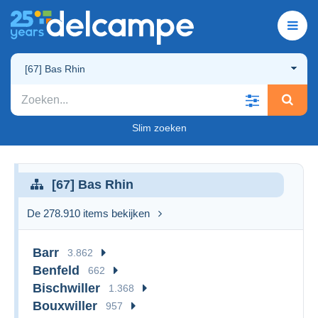
[67] Bas Rhin
Slim zoeken
[67] Bas Rhin
De 278.910 items bekijken
Barr
3.862
Benfeld
662
Bischwiller
1.368
Bouxwiller
957