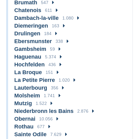
Brumath
547
Chatenois
611
Dambach-la-ville
1.080
Diemeringen
163
Drulingen
184
Ebersmunster
338
Gambsheim
59
Haguenau
5.374
Hochfelden
436
La Broque
151
La Petite Pierre
1.020
Lauterbourg
356
Molsheim
1.741
Mutzig
1.522
Niederbronn les Bains
2.876
Obernai
10.056
Rothau
677
Sainte Odile
7.629