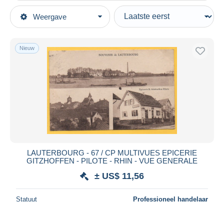
Type verkopen
Weergave
Topcategorieën
Actief
Postkaarten
Vaste prijs
Europa
Nieuw
Veiling met biedingen
Frankrijk
Veilingen zonder biedingen
[67] Bas Rhin
Veilinghuizen
Verkocht
Lauterbourg
Duur
Alle looptijden
Nieuw sinds
Dagen
LAUTERBOURG - 67 / CP MULTIVUES EPICERIE
GITZHOFFEN - PILOTE - RHIN - VUE GENERALE
Eindigt binnen
uren
± US$ 11,56
Prijs
Statuut
Professioneel handelaar
Van
US$
tot
US$
Alleen met korting