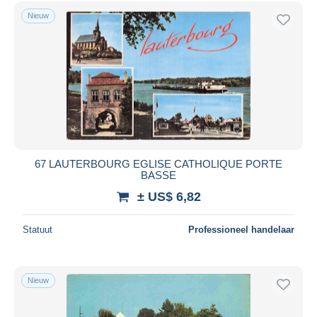
Gratis levering
Nieuw
Betaalmiddelen
PayPal
Bankoverschrijving
Visa
Mastercard
Bancontact
iDeal
67 LAUTERBOURG EGLISE CATHOLIQUE PORTE
BASSE
Maestro
± US$ 6,82
Alles deselecteren
Woonplaats van de verkoper
Statuut
Professioneel handelaar
Wereldwijd
Nieuw