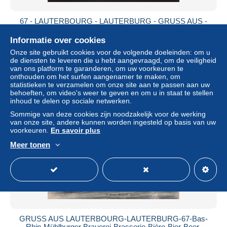
67 - LAUTERBOURG - LAUTERBURG - GRUSS AUS -
CARTE LITHOGRAPHIQUE PIONNIERE VOYAGEE EN
1897
Informatie over cookies
± US$ 28,67
Onze site gebruikt cookies voor de volgende doeleinden: om u
de diensten te leveren die u hebt aangevraagd, om de veiligheid
van ons platform te garanderen, om uw voorkeuren te
Statuut
Professioneel handelaar
onthouden om het surfen aangenamer te maken, om
statistieken te verzamelen om onze site aan te passen aan uw
behoeften, om video's weer te geven en om u in staat te stellen
inhoud te delen op sociale netwerken.
Sommige van deze cookies zijn noodzakelijk voor de werking
van onze site, andere kunnen worden ingesteld op basis van uw
voorkeuren.
En savoir plus
Meer tonen
GRUSS AUS LAUTERBOURG-LAUTERBURG-67-Bas-
Rhin-Mühlburger Brauerei-Brasserie-Bière-Bier-Beer-