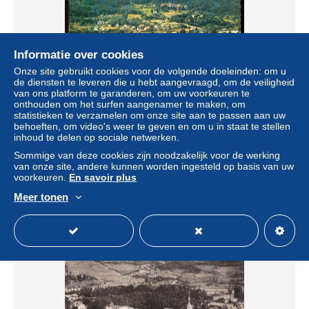
Informatie over cookies
Onze site gebruikt cookies voor de volgende doeleinden: om u
de diensten te leveren die u hebt aangevraagd, om de veiligheid
van ons platform te garanderen, om uw voorkeuren te
onthouden om het surfen aangenamer te maken, om
statistieken te verzamelen om onze site aan te passen aan uw
Schirmeck vue générale édition de l'europe VV 1628
behoeften, om video's weer te geven en om u in staat te stellen
inhoud te delen op sociale netwerken.
± US$ 3,01
Sommige van deze cookies zijn noodzakelijk voor de werking
van onze site, andere kunnen worden ingesteld op basis van uw
Statuut
Professioneel handelaar
voorkeuren.
En savoir plus
Meer tonen
Nieuw