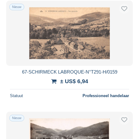
Gratis levering
Nieuw
Betaalmiddelen
PayPal
Bankoverschrijving
Visa
Mastercard
Bancontact
iDeal
67-SCHIRMECK LABROQUE-N°T291-H/0159
Maestro
± US$ 6,94
Alles deselecteren
Statuut
Professioneel handelaar
Woonplaats van de verkoper
Wereldwijd
Nieuw