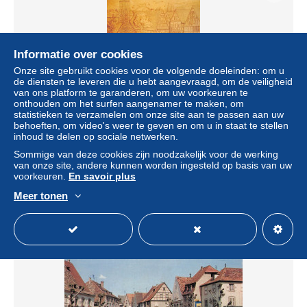
Informatie over cookies
Onze site gebruikt cookies voor de volgende doeleinden: om u
de diensten te leveren die u hebt aangevraagd, om de veiligheid
van ons platform te garanderen, om uw voorkeuren te
onthouden om het surfen aangenamer te maken, om
statistieken te verzamelen om onze site aan te passen aan uw
behoeften, om video's weer te geven en om u in staat te stellen
67-HAGUENAU-COSTUMES DE VENDENHEIM-
inhoud te delen op sociale netwerken.
N°2026-C/0161
Sommige van deze cookies zijn noodzakelijk voor de werking
± US$ 6,94
van onze site, andere kunnen worden ingesteld op basis van uw
voorkeuren.
En savoir plus
Statuut
Professioneel handelaar
Meer tonen
Nieuw