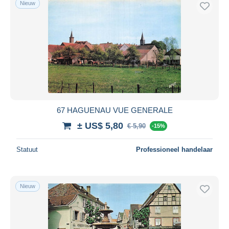
Nieuw
Gratis levering
Betaalmiddelen
PayPal
Bankoverschrijving
Visa
Mastercard
Bancontact
67 HAGUENAU VUE GENERALE
iDeal
± US$ 5,80
€ 5,90
Maestro
-15%
Alles deselecteren
Statuut
Professioneel handelaar
Woonplaats van de verkoper
Wereldwijd
Nieuw