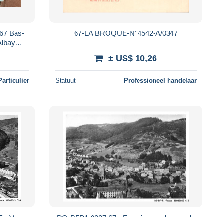
 67 Bas-
67-LA BROQUE-N°4542-A/0347
Albay
ants
± US$ 10,26
Particulier
Statuut
Professioneel handelaar