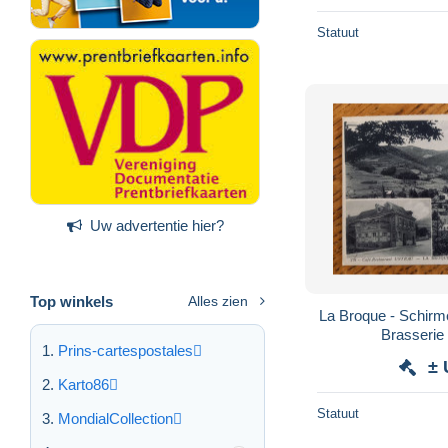
Statuut
Uw advertentie hier?
Top winkels
Alles zien
La Broque - Schirme
Brasserie
Prins-cartespostales
± 
Karto86
Statuut
MondialCollection