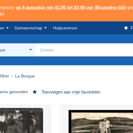
Mangopay
op 6 augustus van 01:00 tot 03:00 uur (Brusselse tijd)
gep
jn.
en
Gemeenschap
Hulpcentrum
F
que
 Rhin
La Broque
items gevonden
Toevoegen aan mijn favorieten