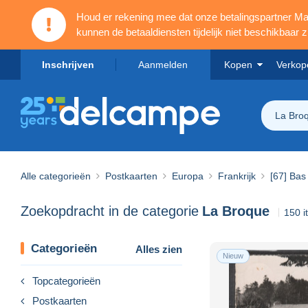
Houd er rekening mee dat onze betalingspartner 
kunnen de betaaldiensten tijdelijk niet beschikbaar zi
Inschrijven
Aanmelden
Kopen
Verkop
La Bro
Alle categorieën
Postkaarten
Europa
Frankrijk
[67] Bas
Zoekopdracht in de categorie
La Broque
150 
Categorieën
Alles zien
Nieuw
Topcategorieën
Postkaarten