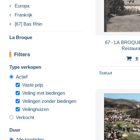
Europa
Frankrijk
[67] Bas Rhin
La Broque
67 - LA BROQUE 
Restaur
Filters
±
Type verkopen
Statuut
Actief
Vaste prijs
Veiling met biedingen
Veilingen zonder biedingen
Veilinghuizen
Verkocht
Duur
Alle looptijden