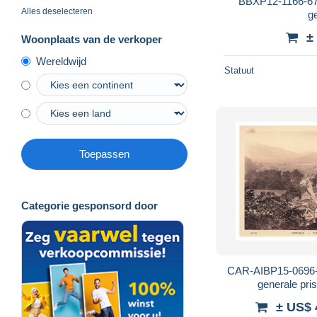
BBXP12-1166-67
Alles deselecteren
g
±
Woonplaats van de verkoper
Wereldwijd
Statuut
Toepassen
Categorie gesponsord door
CAR-AIBP15-0696-
generale pri
± US$ 