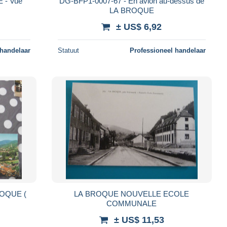
 - Vue
DG-BFP1-0007-67 - En avion au-dessus de
LA BROQUE
± US$ 6,92
 handelaar
Statuut
Professioneel handelaar
LA BROQUE NOUVELLE ECOLE
COMMUNALE
± US$ 11,53