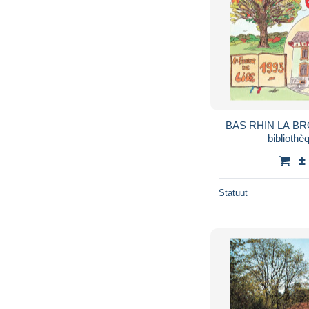
BAS RHIN LA B
bibliothè
±
Statuut