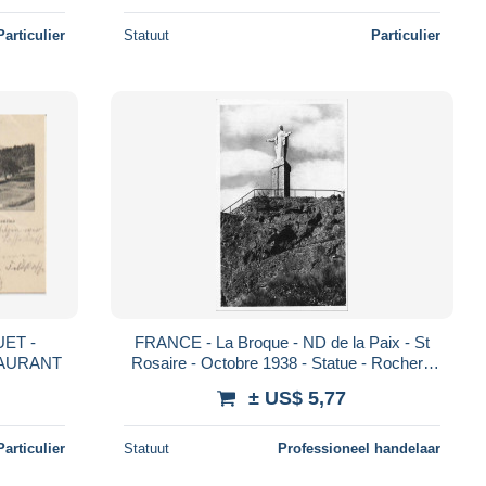
Particulier
Statuut
Particulier
UET -
FRANCE - La Broque - ND de la Paix - St
TAURANT
Rosaire - Octobre 1938 - Statue - Rocher -
Carte postale
± US$ 5,77
Particulier
Statuut
Professioneel handelaar