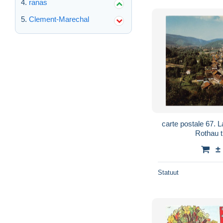
ranas
Clement-Marechal
carte postale 67. La Broque 
R
±
Statuut