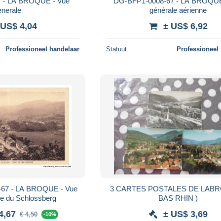
 - LA BROQUE - Vue
DG-BFP1-0008-67 - LA BROQUE
enerale
générale aérienne
 US$ 4,04
± US$ 6,92
Professioneel handelaar
Statuut
Professioneel
67 - LA BROQUE - Vue
3 CARTES POSTALES DE LABROQUE (
se du Schlossberg
BAS RHIN )
4,67
± US$ 3,69
€ 4,50
-10%