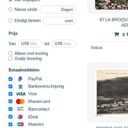
Nieuw sinds
Dagen
67 LA BROQ
Eindigt binnen
uren
AE
Prijs
± 
Van
US$
tot
US$
Statuut
Alleen met korting
Gratis levering
Betaalmiddelen
PayPal
Bankoverschrijving
Visa
Mastercard
Bancontact
iDeal
Maestro