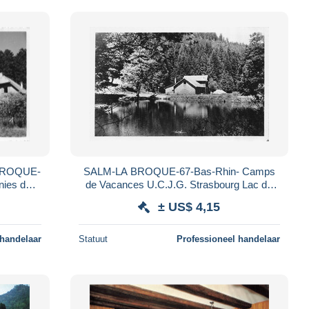
 BROQUE-
SALM-LA BROQUE-67-Bas-Rhin- Camps
ies de
de Vacances U.C.J.G. Strasbourg Lac du
 de La
Coucou Photo Saas Pierre
± US$ 4,15
 handelaar
Statuut
Professioneel handelaar