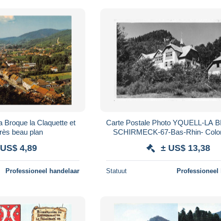
la Claquette et
Carte Postale Photo YQUELL-LA
othau très beau plan
SCHIRMECK-67-Bas-Rhin- Colon
Vacances de Strasbourg Vallée
 US$ 4,89
± US$ 13,38
Bruche
Professioneel handelaar
Statuut
Professioneel