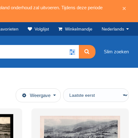
land onderhoud zal uitvoeren. Tijdens deze periode
×
avorieten
Volglijst
Winkelmandje
Nederlands
Slim zoeken
Weergave