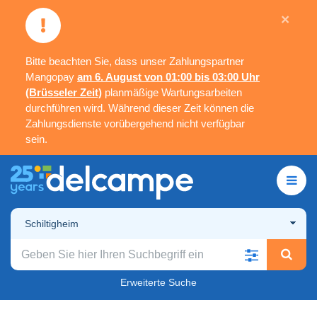
×
Bitte beachten Sie, dass unser Zahlungspartner
Mangopay
am 6. August von 01:00 bis 03:00 Uhr
(Brüsseler Zeit)
planmäßige Wartungsarbeiten
durchführen wird. Während dieser Zeit können die
Zahlungsdienste vorübergehend nicht verfügbar
sein.
Schiltigheim
Erweiterte Suche