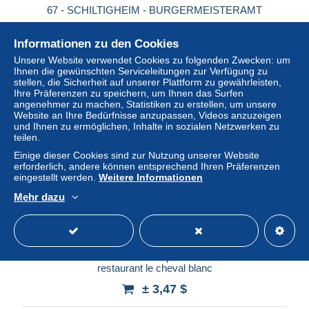
67 - SCHILTIGHEIM - BURGERMEISTERAMT
± 8,11 $
7,80 €
-10 %
Informationen zu den Cookies
Unsere Website verwendet Cookies zu folgenden Zwecken: um
Status
Gewerblicher Händler
Ihnen die gewünschten Serviceleitungen zur Verfügung zu
stellen, die Sicherheit auf unserer Plattform zu gewährleisten,
Ihre Präferenzen zu speichern, um Ihnen das Surfen
angenehmer zu machen, Statistiken zu erstellen, um unsere
Website an Ihre Bedürfnisse anzupassen, Videos anzuzeigen
und Ihnen zu ermöglichen, Inhalte in sozialen Netzwerken zu
teilen.
Einige dieser Cookies sind zur Nutzung unserer Website
erforderlich, andere können entsprechend Ihren Präferenzen
eingestellt werden.
Weitere Informationen
Mehr dazu
BAS RHIN SCHILTIGHEIM peinture de k rezvanian
restaurant le cheval blanc
± 3,47 $