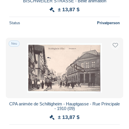
BISCHWEILER STRASSE - Belle animation
Maestro
± 13,87 $
Gesamte Auswahl aufheben
Status
Privatperson
Wohnsitz des Verkäufers
Weltweit
Neu
Übernehmen
CPA animée de Schiltigheim - Hauptgasse - Rue Principale
- 1910 (09)
± 13,87 $