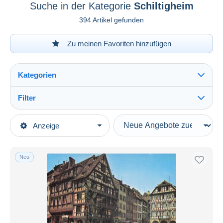
Suche in der Kategorie
Schiltigheim
394 Artikel gefunden
Zu meinen Favoriten hinzufügen
Kategorien
Filter
Alles sehen
Art der Verkäufe
Anzeige
Hauptkategorien
Laufende Angebote
Ansichtskarten
Festpreise
Europa
Neu
Auktionen mit Geboten
Frankreich
Auktionen ohne Gebote
[67] Bas Rhin
Auktionshäuser
Verkauft
Schiltigheim
Dauer