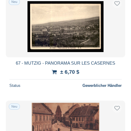
Neu
Kostenloser Versand
Zahlungsmethoden
PayPal
Banküberweisung
Visa
Mastercard
Bancontact
67 - MUTZIG - PANORAMA SUR LES CASERNES
iDeal
± 6,70 $
Maestro
Gesamte Auswahl aufheben
Status
Gewerblicher Händler
Wohnsitz des Verkäufers
Weltweit
Neu