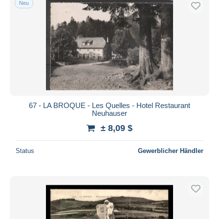
Neu
Kostenloser Versand
Zahlungsmethoden
PayPal
Banküberweisung
Visa
Mastercard
Bancontact
67 - LA BROQUE - Les Quelles - Hotel Restaurant
iDeal
Neuhauser
Maestro
± 8,09 $
Gesamte Auswahl aufheben
Status
Gewerblicher Händler
Wohnsitz des Verkäufers
Weltweit