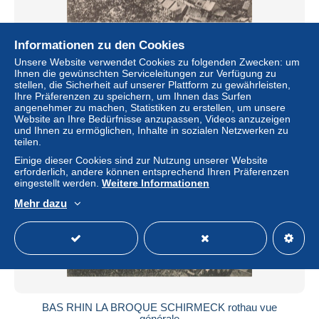
Informationen zu den Cookies
BAS RHIN LA BROQUE SCHIRMECK vue générale
Unsere Website verwendet Cookies zu folgenden Zwecken: um
± 4,62 $
Ihnen die gewünschten Serviceleitungen zur Verfügung zu
stellen, die Sicherheit auf unserer Plattform zu gewährleisten,
Ihre Präferenzen zu speichern, um Ihnen das Surfen
Status
Gewerblicher Händler
angenehmer zu machen, Statistiken zu erstellen, um unsere
Website an Ihre Bedürfnisse anzupassen, Videos anzuzeigen
und Ihnen zu ermöglichen, Inhalte in sozialen Netzwerken zu
teilen.
Einige dieser Cookies sind zur Nutzung unserer Website
erforderlich, andere können entsprechend Ihren Präferenzen
eingestellt werden.
Weitere Informationen
Mehr dazu
BAS RHIN LA BROQUE SCHIRMECK rothau vue
générale