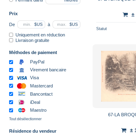
heures
Prix
±
De
à
$US
$US
Statut
Uniquement en réduction
Livraison gratuite
Méthodes de paiement
PayPal
Virement bancaire
Visa
Mastercard
Bancontact
iDeal
Maestro
67-LA BROQU
Tout désélectionner
± 
Résidence du vendeur