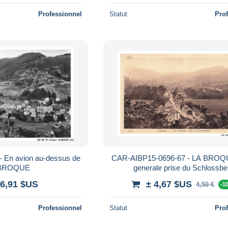
Professionnel
Statut
Pro
 En avion au-dessus de
CAR-AIBP15-0696-67 - LA BROQ
 BROQUE
generale prise du Schlossbe
 6,91 $US
± 4,67 $US
4,50 €
-1
Professionnel
Statut
Pro