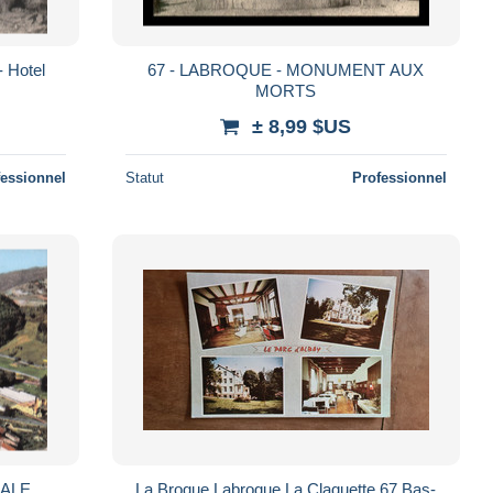
 Hotel
67 - LABROQUE - MONUMENT AUX
MORTS
± 8,99 $US
fessionnel
Statut
Professionnel
RALE
La Broque Labroque La Claquette 67 Bas-