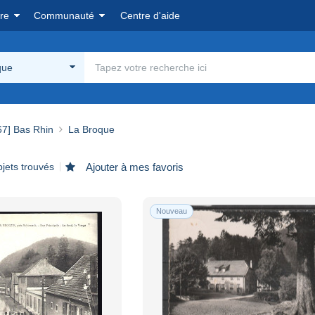
re
Communauté
Centre d'aide
que
67] Bas Rhin
La Broque
jets trouvés
Ajouter à mes favoris
Nouveau