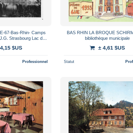
-67-Bas-Rhin- Camps
BAS RHIN LA BROQUE SCHIRM
J.G. Strasbourg Lac du
bibliothèque municipale
oto Saas Pierre
 4,15 $US
± 4,61 $US
Professionnel
Statut
Pro