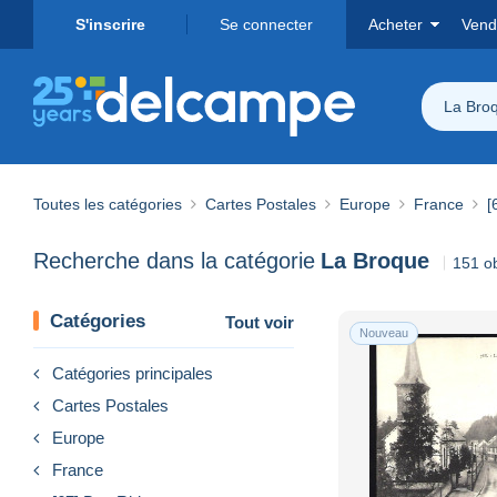
S'inscrire
Se connecter
Acheter
Vend
La Bro
Toutes les catégories
Cartes Postales
Europe
France
[
Recherche dans la catégorie
La Broque
151 ob
Catégories
Tout voir
Nouveau
Catégories principales
Cartes Postales
Europe
France