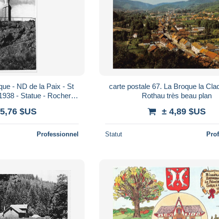
e - ND de la Paix - St
carte postale 67. La Broque la Claquette et
1938 - Statue - Rocher -
Rothau très beau plan
e postale
 5,76 $US
± 4,89 $US
Professionnel
Statut
Pro