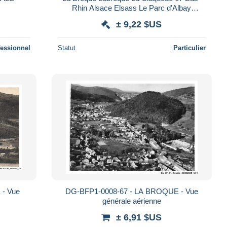
Rhin Alsace Elsass Le Parc d'Albay
Mutualité sociale agricole enfants
± 9,22 $US
fessionnel
Statut
Particulier
 - Vue
DG-BFP1-0008-67 - LA BROQUE - Vue
générale aérienne
± 6,91 $US