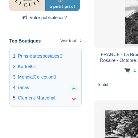
Votre publicité ici ?
Top Boutiques
Voir tout
FRANCE - La Broqu
Prins-cartespostales
Rosaire - Octobre 
Cart
Karto86
±
MondialCollection
Statut
ranas
Clement-Marechal