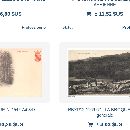
AERIENNE
 6,80 $US
± 11,52 $US
Professionnel
Statut
Pro
E-N°4542-A/0347
BBXP12-1166-67 - LA BROQUE
generale
10,26 $US
± 4,03 $US