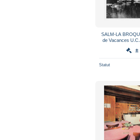
SALM-LA BROQUE
de Vacances U.C.
Coucou Ph
±
Statut