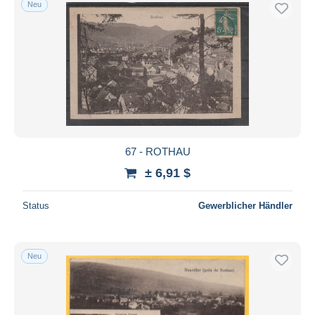
Neu
Kostenloser Versand
Zahlungsmethoden
PayPal
Banküberweisung
Visa
Mastercard
Bancontact
67 - ROTHAU
iDeal
± 6,91 $
Maestro
Gesamte Auswahl aufheben
Status
Gewerblicher Händler
Wohnsitz des Verkäufers
Weltweit
Neu