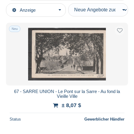
Art der Verkäufe
Anzeige
Hauptkategorien
Laufende Angebote
Ansichtskarten
Festpreise
Europa
Neu
Auktionen mit Geboten
Frankreich
Auktionen ohne Gebote
[67] Bas Rhin
Auktionshäuser
Verkauft
Sarre-Union
Dauer
Alle Laufzeiten
Neu seit
Tage(n)
67 - SARRE UNION - Le Pont sur la Sarre - Au fond la
Vieille Ville
Endet in
Stunde(n)
± 8,07 $
Preis
Status
Gewerblicher Händler
Von
bis
$
$
Nur ermäßigt