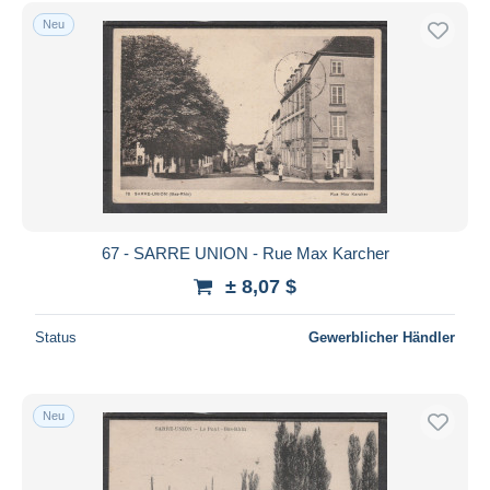
Kostenloser Versand
Neu
Zahlungsmethoden
PayPal
Banküberweisung
Visa
Mastercard
Bancontact
iDeal
67 - SARRE UNION - Rue Max Karcher
Maestro
± 8,07 $
Gesamte Auswahl aufheben
Status
Gewerblicher Händler
Wohnsitz des Verkäufers
Weltweit
Neu