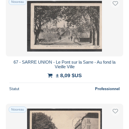
Nouveau
Uniquement en réduction
Livraison gratuite
Méthodes de paiement
PayPal
Virement bancaire
Visa
Mastercard
Bancontact
67 - SARRE UNION - Le Pont sur la Sarre - Au fond la
Vieille Ville
iDeal
± 8,09 $US
Maestro
Tout désélectionner
Statut
Professionnel
Résidence du vendeur
Monde entier
Nouveau