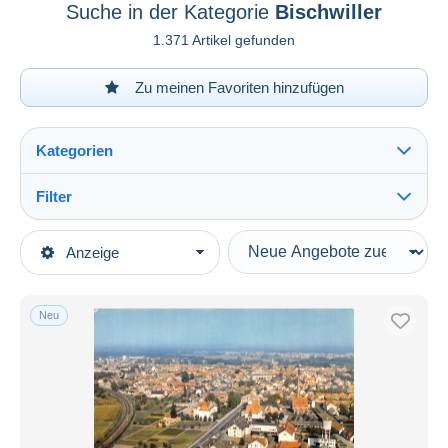
Suche in der Kategorie
Bischwiller
1.371 Artikel gefunden
Zu meinen Favoriten hinzufügen
Kategorien
Filter
Alles sehen
Art der Verkäufe
Anzeige
Hauptkategorien
Laufende Angebote
Ansichtskarten
Festpreise
Europa
Neu
Auktionen mit Geboten
Frankreich
Auktionen ohne Gebote
[67] Bas Rhin
Auktionshäuser
Verkauft
Bischwiller
Dauer