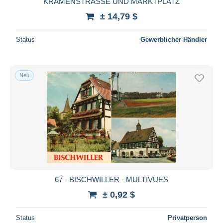
KRAMENSTRASSE UND MARKTPLATZ
Maestro
± 14,79 $
Gesamte Auswahl aufheben
Status
Gewerblicher Händler
Wohnsitz des Verkäufers
Weltweit
Neu
Übernehmen
67 - BISCHWILLER - MULTIVUES
± 0,92 $
Status
Privatperson