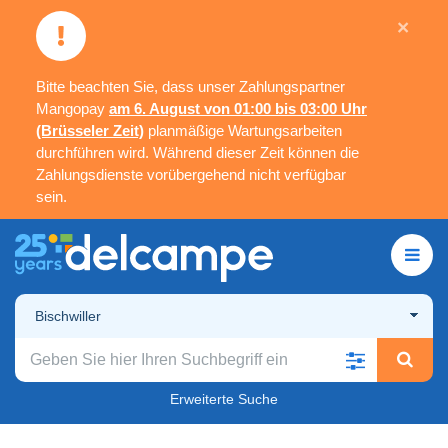
×
Bitte beachten Sie, dass unser Zahlungspartner
Mangopay
am 6. August von 01:00 bis 03:00 Uhr
(Brüsseler Zeit)
planmäßige Wartungsarbeiten
durchführen wird. Während dieser Zeit können die
Zahlungsdienste vorübergehend nicht verfügbar
sein.
Bischwiller
Erweiterte Suche