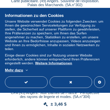
Carte publicitaire. (49) Angers. Souvenir de l'exposition.
Palais des Marchands. (5A.n°302)
± 3,46 $
Informationen zu den Cookies
Unsere Website verwendet Cookies zu folgenden Zwecken: um
Status
Gewerblicher Händler
Ihnen die gewünschten Serviceleitungen zur Verfügung zu
stellen, die Sicherheit auf unserer Plattform zu gewährleisten,
Ihre Präferenzen zu speichern, um Ihnen das Surfen
angenehmer zu machen, Statistiken zu erstellen, um unsere
Website an Ihre Bedürfnisse anzupassen, Videos anzuzeigen
und Ihnen zu ermöglichen, Inhalte in sozialen Netzwerken zu
teilen.
Einige dieser Cookies sind zur Nutzung unserer Website
erforderlich, andere können entsprechend Ihren Präferenzen
eingestellt werden.
Weitere Informationen
Mehr dazu
CPA (49) Angers." Aux Dames de France " Perspective
des rayons de lingerie et modes. (5A.n°304)
± 3,46 $