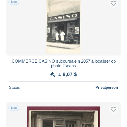
Neu
Kostenloser Versand
Zahlungsmethoden
PayPal
Banküberweisung
Visa
Mastercard
Bancontact
COMMERCE CASINO succursale n 2057 à localiser cp
iDeal
photo 2scans
Maestro
± 8,07 $
Gesamte Auswahl aufheben
Status
Privatperson
Wohnsitz des Verkäufers
Weltweit
Neu