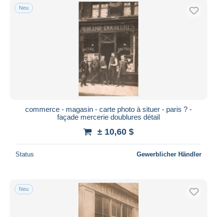
Neu
commerce - magasin - carte photo à situer - paris ? -
façade mercerie doublures détail
± 10,60 $
Status
Gewerblicher Händler
Neu