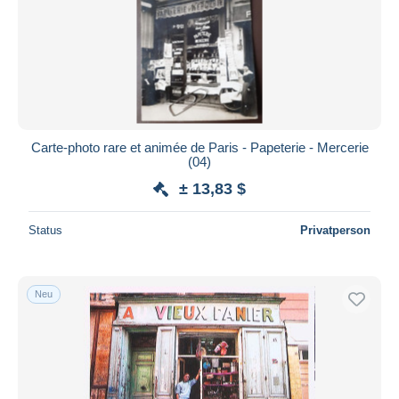
Carte-photo rare et animée de Paris - Papeterie - Mercerie
(04)
± 13,83 $
Status
Privatperson
Neu