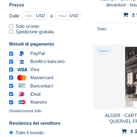
Prezzo
devanture - bou
±
Dalle
a
USD
USD
Solo sconto
Stato
Spedizione gratuita
Metodi di pagamento
Nuovo
PayPal
Bonifico bancario
Visa
Mastercard
Bancontact
iDeal
Maestro
Deselezionare tutto
ALGER - CAR
QUERVEL FR
Residenza del venditore
AUBERVILLIERS 
± 
Tutto il mondo
GENERALE POUR 