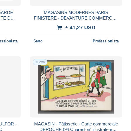
GARDE
MAGASINS MODERNES PARIS
TE DE L
FINISTERE - DEVANTURE COMMERCE -
HOTO A
CARTE PHOTO
± 41,27 USD
essionista
Stato
Professionista
Nuovo
ULFOR -
MAGASIN - Pâtisserie - Carte commerciale
TO
DEROCHE (94 Charenton) illustrateur