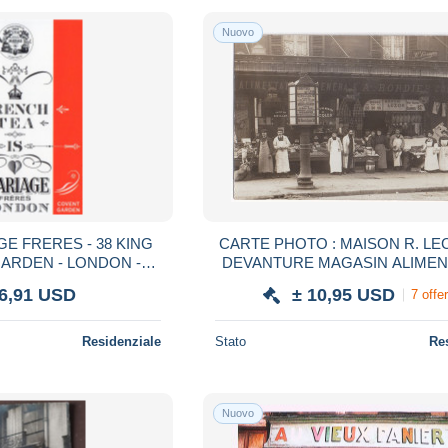
Nuovo
RERES - 38 KING
CARTE PHOTO : MAISON R. LE
GARDEN - LONDON -
DEVANTURE MAGASIN ALIMEN
NCH TEA
GENERALE & COMESTIBLES
 6,91 USD
± 10,95 USD
7 offe
BORDIER -
Residenziale
Stato
Re
Nuovo