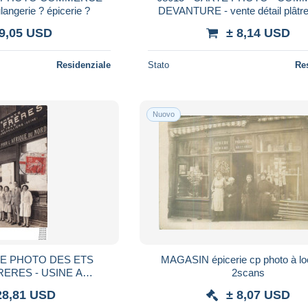
langerie ? épicerie ?
DEVANTURE - vente détail plâtr
carrelage
 9,05 USD
± 8,14 USD
Residenziale
Stato
Re
Nuovo
TE PHOTO DES ETS
MAGASIN épicerie cp photo à localiser
ERES - USINE A
2scans
-SEINE- - DIRECTION
28,81 USD
± 8,07 USD
L 'AFRIQUE DU NORD