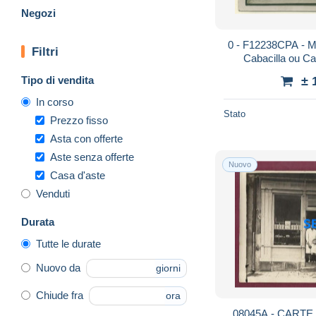
Negozi
0 - F12238CPA - 
Filtri
Cabacilla ou Cab
T
Tipo di vendita
± 
In corso
Stato
Prezzo fisso
Asta con offerte
Aste senza offerte
Nuovo
Casa d'aste
Venduti
Durata
Tutte le durate
Nuovo da
giorni
Chiude fra
ora
08045A - CAR