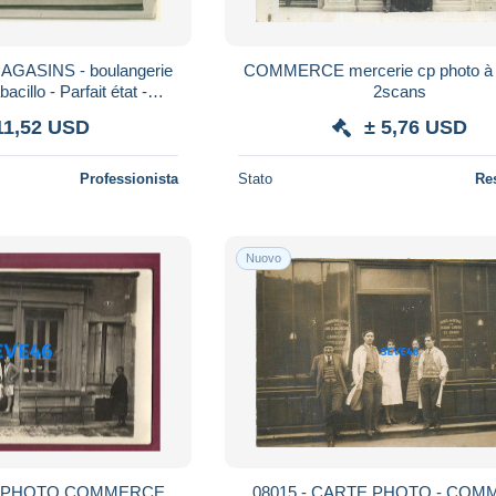
MAGASINS - boulangerie
COMMERCE mercerie cp photo à localiser
acillo - Parfait état -
2scans
HEMES
11,52 USD
± 5,76 USD
Professionista
Stato
Re
Nuovo
TE PHOTO COMMERCE
08015 - CARTE PHOTO - CO