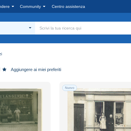
ndere
Community
Centro assistenza
i
Aggiungere ai miei preferiti
Nuovo