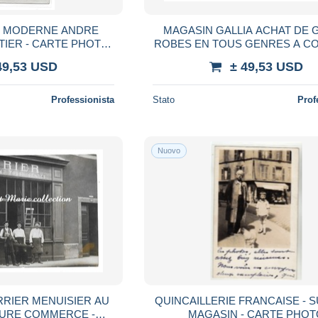
E MODERNE ANDRE
MAGASIN GALLIA ACHAT DE 
IER - CARTE PHOTO
ROBES EN TOUS GENRES A CO
AIGUES VIVES GARD
HOTEL FRANKLIN - CARTE P
49,53 USD
± 49,53 USD
SITUER
Professionista
Stato
Prof
Nuovo
RRIER MENUISIER AU
QUINCAILLERIE FRANCAISE - S
NTURE COMMERCE -
MAGASIN - CARTE PHO