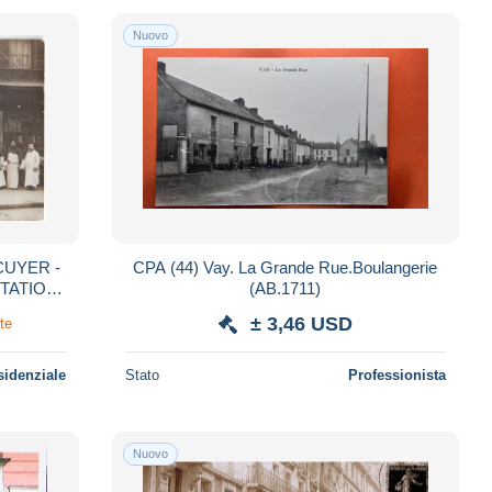
Nuovo
CUYER -
CPA (44) Vay. La Grande Rue.Boulangerie
TATION
(AB.1711)
 A
± 3,46 USD
rte
sidenziale
Stato
Professionista
Nuovo