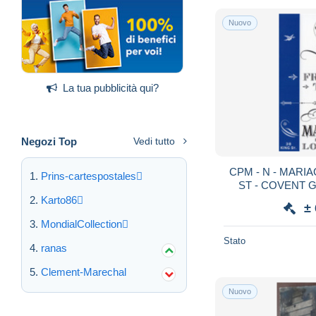
Nuovo
La tua pubblicità qui?
Negozi Top
Vedi tutto
CPM - N - MARIAGE F
Prins-cartespostales
ST - COVENT 
FRE
Karto86
±
MondialCollection
Stato
ranas
Clement-Marechal
Nuovo