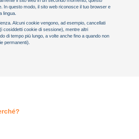
ovamente il sito web in un secondo momento, questo
e. In questo modo, il sito web riconosce il tuo browser e
a lingua.
denza. Alcuni cookie vengono, ad esempio, cancellati
 cosiddetti cookie di sessione), mentre altri
do di tempo più lungo, a volte anche fino a quando non
ie permanenti).
perché?