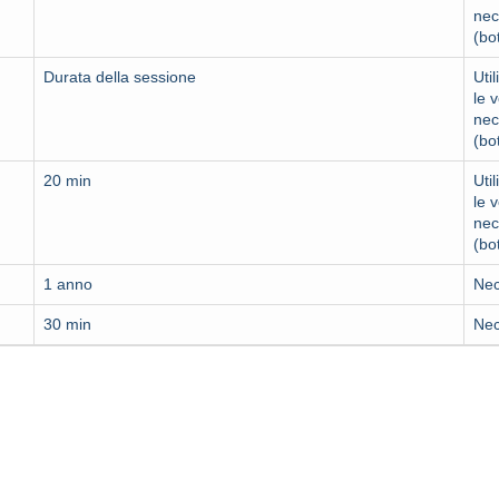
nec
(bo
Durata della sessione
Uti
le 
nec
(bo
20 min
Uti
le 
nec
(bo
1 anno
Nec
30 min
Nec