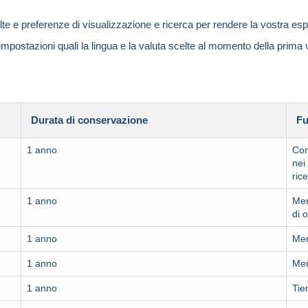
te e preferenze di visualizzazione e ricerca per rendere la vostra es
 impostazioni quali la lingua e la valuta scelte al momento della prima 
Durata di conservazione
Fu
1 anno
Con
nei
ric
1 anno
Mem
di 
1 anno
Mem
1 anno
Mem
1 anno
Tie