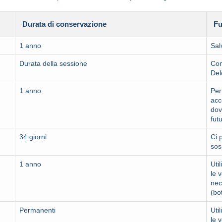
Durata di conservazione
Fu
1 anno
Sal
Durata della sessione
Con
Del
1 anno
Per
acc
dov
fut
34 giorni
Ci 
sos
1 anno
Uti
le 
nec
(bo
Permanenti
Uti
le 