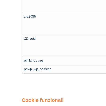
zte2095
ZD-suid
pll_language
ppwp_wp_session
Cookie funzionali