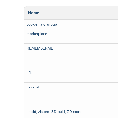
Nome
cookie_law_group
marketplace
REMEMBERME
_fid
_zlcmid
_zlcid, zlstore, ZD-buid, ZD-store