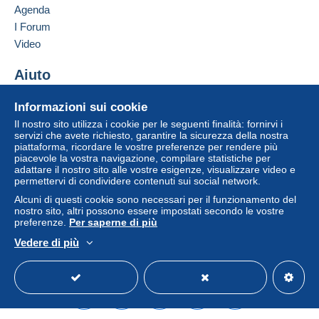
Agenda
I Forum
Video
Aiuto
Centro assistenza
Informazioni sui cookie
Acquistare su Delcampe
Il nostro sito utilizza i cookie per le seguenti finalità: fornirvi i
Vendere su Delcampe
servizi che avete richiesto, garantire la sicurezza della nostra
piattaforma, ricordare le vostre preferenze per rendere più
Un sito sicuro
piacevole la vostra navigazione, compilare statistiche per
adattare il nostro sito alle vostre esigenze, visualizzare video e
permettervi di condividere contenuti sui social network.
Alcuni di questi cookie sono necessari per il funzionamento del
nostro sito, altri possono essere impostati secondo le vostre
preferenze.
Per saperne di più
Vedere di più
Italiano
USD
Versione standard
Americ