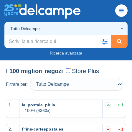
Tutto Delcampe
Ricerca avanzata
I
100 migliori negozi
Store Plus
Filtrare per:
1.
la_postale_phila
+ 1
100%
(4360x)
2.
Prins-cartespostales
- 1