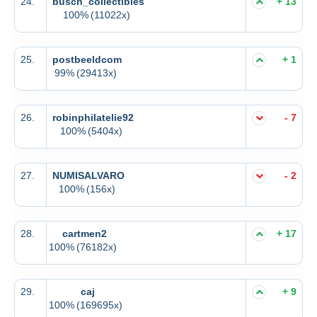
24.
busch_collectibles
+ 13
100%
(11022x)
25.
postbeeldcom
+ 1
99%
(29413x)
26.
robinphilatelie92
- 7
100%
(5404x)
27.
NUMISALVARO
- 2
100%
(156x)
28.
cartmen2
+ 17
100%
(76182x)
29.
caj
+ 9
100%
(169695x)