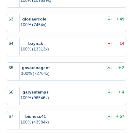
100%
(209899x)
63.
gloriaercole
+ 49
100%
(7454x)
64.
baynak
- 14
100%
(13313x)
65.
gcvarenagent
+ 2
100%
(72704x)
66.
garysstamps
+ 4
100%
(96546x)
67.
bisness41
+ 57
100%
(43984x)