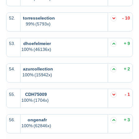
52.
torresselection
- 10
99%
(5793x)
53.
dhoefelmeier
+ 9
100%
(46136x)
54.
azurcollection
+ 2
100%
(15942x)
55.
CDH75009
- 1
100%
(1704x)
56.
ongenafr
+ 3
100%
(62846x)