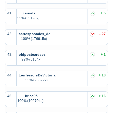
41.
carneta
+ 5
99%
(69128x)
42.
cartespostales_de
- 27
100%
(176915x)
43.
oldpostcardscz
+ 1
99%
(8154x)
44.
LesTresorsDeVictoria
+ 13
99%
(26822x)
45.
brice95
+ 16
100%
(102704x)