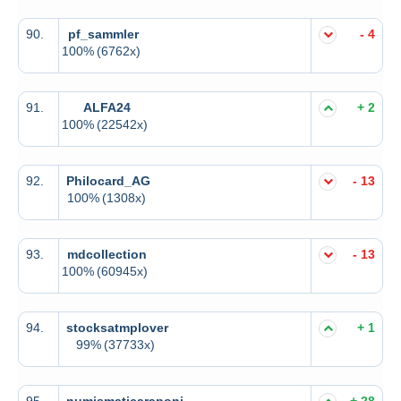
90.
pf_sammler
- 4
100%
(6762x)
91.
ALFA24
+ 2
100%
(22542x)
92.
Philocard_AG
- 13
100%
(1308x)
93.
mdcollection
- 13
100%
(60945x)
94.
stocksatmplover
+ 1
99%
(37733x)
95.
numismaticaraponi
+ 28