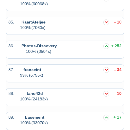
100%
(60068x)
85.
KaartAteljee
- 10
100%
(7060x)
86.
Photos-Discovery
+ 252
100%
(3504x)
87.
franceint
- 34
99%
(6755x)
88.
tano42d
- 10
100%
(24183x)
89.
basement
+ 17
100%
(33070x)