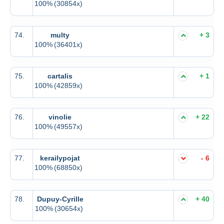
100%
(30854x)
74.
multy
+ 3
100%
(36401x)
75.
cartalis
+ 1
100%
(42859x)
76.
vinolie
+ 22
100%
(49557x)
77.
kerailypojat
- 6
100%
(68850x)
78.
Dupuy-Cyrille
+ 40
100%
(30654x)