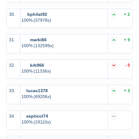
30.
bphilat92
+ 2
100%
(37978x)
31.
marki66
+ 9
100%
(132599x)
32.
krk966
- 5
100%
(11336x)
33.
lucas1378
+ 3
100%
(69206x)
34.
septicol74
100%
(19110x)