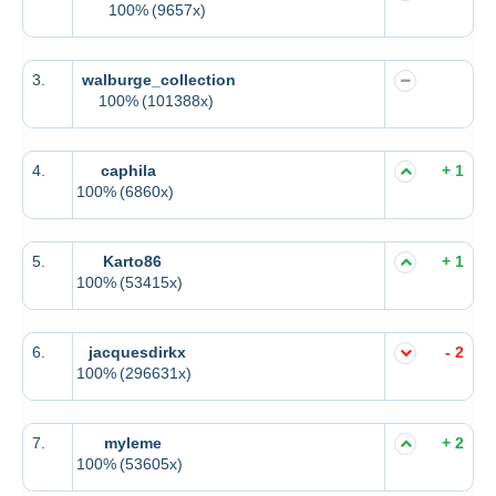
100%
(9657x)
3.
walburge_collection
100%
(101388x)
4.
caphila
+ 1
100%
(6860x)
5.
Karto86
+ 1
100%
(53415x)
6.
jacquesdirkx
- 2
100%
(296631x)
7.
myleme
+ 2
100%
(53605x)