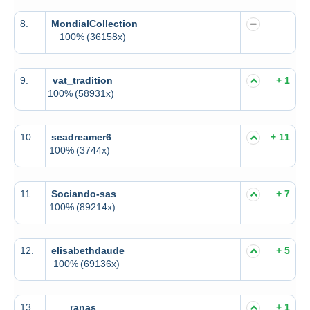
8.
MondialCollection
100%
(36158x)
9.
vat_tradition
+ 1
100%
(58931x)
10.
seadreamer6
+ 11
100%
(3744x)
11.
Sociando-sas
+ 7
100%
(89214x)
12.
elisabethdaude
+ 5
100%
(69136x)
13.
ranas
+ 1