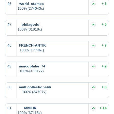
46.
world_stamps
+ 3
100%
(274043x)
47.
philagodu
+ 5
100%
(31818x)
48.
FRENCH-ANTIK
+ 7
100%
(17746x)
49.
marcophilie_74
+ 2
100%
(49917x)
50.
multicollections46
+ 8
100%
(34707x)
51.
M50HK
+ 14
100%
(67115x)