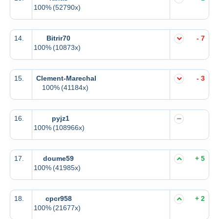
100%
(52790x)
14.
Bitrir70
- 7
100%
(10873x)
15.
Clement-Marechal
- 3
100%
(41184x)
16.
pyjz1
100%
(108966x)
17.
doume59
+ 5
100%
(41985x)
18.
cpcr958
+ 2
100%
(21677x)