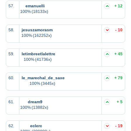
57.
emanuelli
+ 12
100%
(18133x)
58.
jesuszamorasm
- 10
100%
(162252x)
59.
letimbreetlalettre
+ 45
100%
(41736x)
60.
le_marechal_de_saxe
+ 79
100%
(3445x)
61.
dream9
+ 5
100%
(13882x)
62.
eclerc
- 19