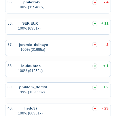
35.
philexx42
- 4
100%
(115483x)
36.
SERIEUX
+ 11
100%
(6931x)
37.
jeremie_delhaye
- 2
100%
(31685x)
38.
louloubroc
+ 1
100%
(91232x)
39.
phildom_domfil
+ 2
99%
(152008x)
40.
hedo37
- 29
100%
(68951x)