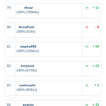
79.
riksar
+ 11
100%
(76964x)
80.
AnnaFard
- 8
100%
(418x)
81.
mapka666
+ 59
100%
(22041x)
82.
enryloid
+ 23
100%
(6735x)
83.
cartocarte
+ 2
100%
(5591x)
84.
avantu
+ 33