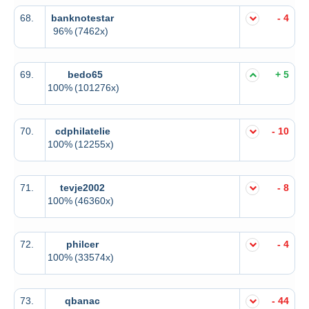
68.
banknotestar
- 4
96%
(7462x)
69.
bedo65
+ 5
100%
(101276x)
70.
cdphilatelie
- 10
100%
(12255x)
71.
tevje2002
- 8
100%
(46360x)
72.
philcer
- 4
100%
(33574x)
73.
qbanac
- 44