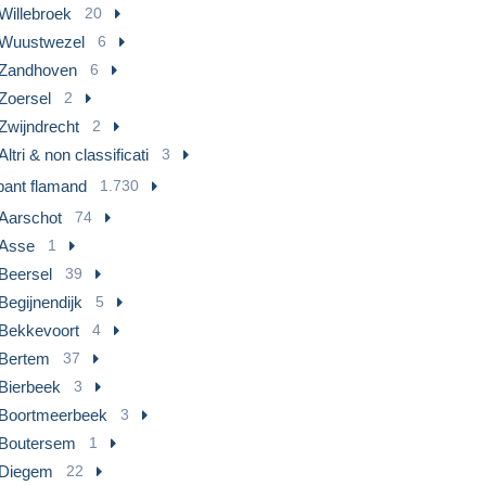
Willebroek
20
Wuustwezel
6
Zandhoven
6
Zoersel
2
Zwijndrecht
2
Altri & non classificati
3
bant flamand
1.730
Aarschot
74
Asse
1
Beersel
39
Begijnendijk
5
Bekkevoort
4
Bertem
37
Bierbeek
3
Boortmeerbeek
3
Boutersem
1
Diegem
22