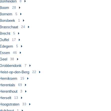
Bonheiden
8
Boom
28
Bornem
5
Borsbeek
1
Brasschaat
24
Brecht
5
Duffel
17
Edegem
5
Essen
46
Geel
38
Grobbendonk
7
Heist-op-den-Berg
22
Hemiksem
15
Herentals
69
Herenthout
3
Herselt
13
Hoogstraten
33
Hulshout
1