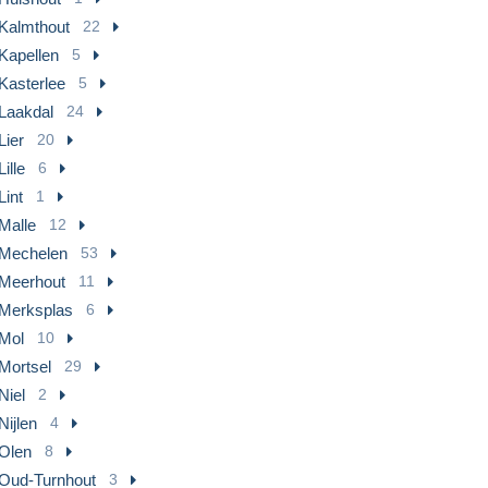
Kalmthout
22
Kapellen
5
Kasterlee
5
Laakdal
24
Lier
20
Lille
6
Lint
1
Malle
12
Mechelen
53
Meerhout
11
Merksplas
6
Mol
10
Mortsel
29
Niel
2
Nijlen
4
Olen
8
Oud-Turnhout
3