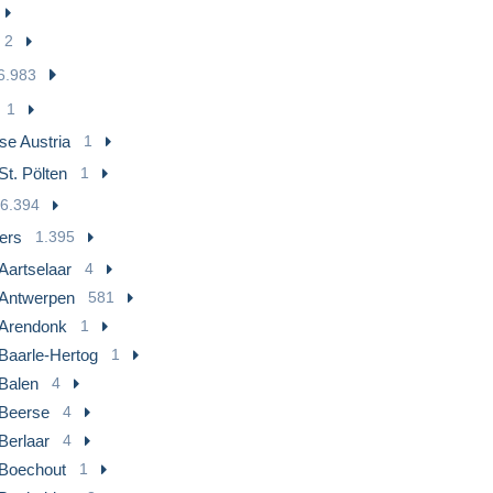
2
6.983
1
se Austria
1
St. Pölten
1
6.394
ers
1.395
Aartselaar
4
Antwerpen
581
Arendonk
1
Baarle-Hertog
1
Balen
4
Beerse
4
Berlaar
4
Boechout
1