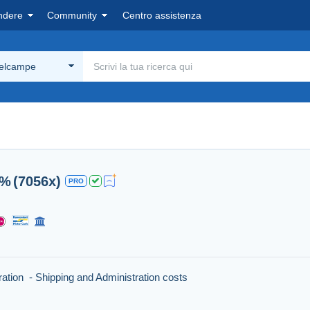
ndere
Community
Centro assistenza
Delcampe
0%
(7056x)
PRO
ration - Shipping and Administration costs