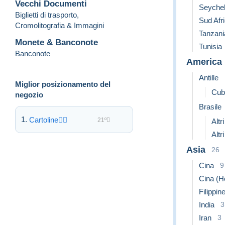
Vecchi Documenti
Seychel
Biglietti di trasporto
,
Sud Afr
Cromolitografia & Immagini
I can not be hold responsable for expeditions that get stole
Tanzani
Monete & Banconote
Tunisia
Banconote
Items are alw
America
Antille
Miglior posizionamento del
Cub
negozio
Brasile
Cartoline
21º
Altri
Altr
Asia
26
Cina
9
Cina (H
Filippin
India
3
Iran
3