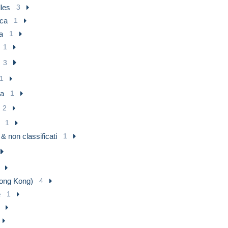
les
3
ATTENTION!
ica
1
n or lost by the Belgian Post or other Post offices, i do strongly adv
a
1
(prices on demand).
1
ays be sent to the address the customer has provided t
3
1
a
1
2
1
i & non classificati
1
ong Kong)
4
e
1