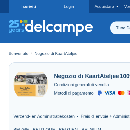
Iscriviti
Login
Acquistare
Ve
Tutto 
Benvenuto
Negozio di KaartAteljee
Negozio di
KaartAteljee
10
Condizioni generali di vendita
Metodi di pagamento:
Verzend- en Administratiekosten - Frais d' envoie + Administ
BELGIE - BELGIQUE - BELGIEN - BELGIUM