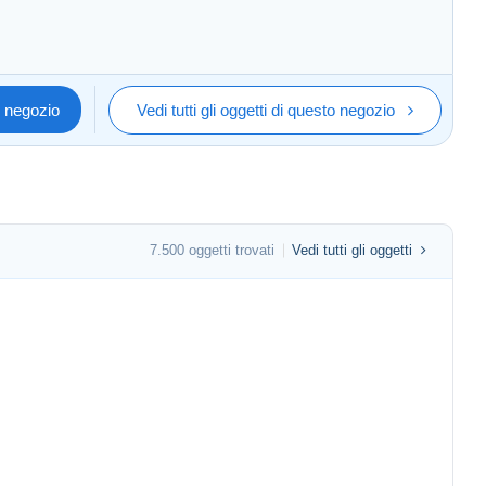
o negozio
Vedi tutti gli oggetti di questo negozio
7.500 oggetti trovati
Vedi tutti gli oggetti
st , voor dure stukken raad ik U ernstig "aangetekende én
eft bij Delcampe !!!
es pays. Je Vous conseille urgent de prendre expédtion
ande).
ée à Delcampe !!!