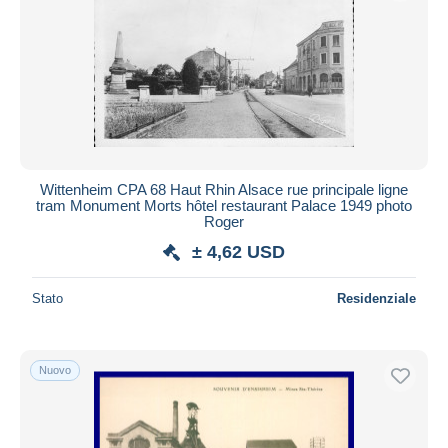
Saint Amarin
1.794
Aggiorna
Saint Louis
845
Sainte-Croix-aux-Mines
422
Sainte-Marie-aux-Mines
3.426
Soultz
1.307
Thann
12.722
Wittenheim CPA 68 Haut Rhin Alsace rue principale ligne
Trois-Epis
7.440
tram Monument Morts hôtel restaurant Palace 1949 photo
Roger
Turckheim
3.514
± 4,62 USD
Vogelgruen
52
Wintzenheim
485
Stato
Residenziale
Wittenheim
444
Altri Comuni
17
Nuovo
Altri & non classificati
104.693