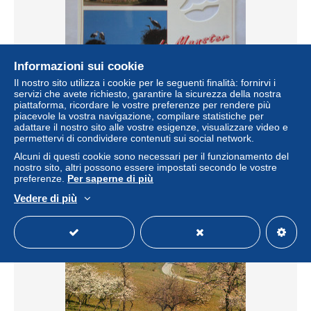
Informazioni sui cookie
Il nostro sito utilizza i cookie per le seguenti finalità: fornirvi i
servizi che avete richiesto, garantire la sicurezza della nostra
MUNSTER GROS BISOUS MULTIVUES
piattaforma, ricordare le vostre preferenze per rendere più
± 2,31 USD
piacevole la vostra navigazione, compilare statistiche per
adattare il nostro sito alle vostre esigenze, visualizzare video e
permettervi di condividere contenuti sui social network.
Stato
Residenziale
Alcuni di questi cookie sono necessari per il funzionamento del
nostro sito, altri possono essere impostati secondo le vostre
preferenze.
Per saperne di più
Vedere di più
Nuovo