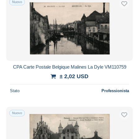
Nuovo
Spedizione gratuita
Metodi di pagamento
PayPal
Bonifico bancario
Visa
Mastercard
Bancontact
CPA Carte Postale Belgique Malines La Dyle VM110759
iDeal
± 2,02 USD
Maestro
Deselezionare tutto
Stato
Professionista
Residenza del venditore
Tutto il mondo
Nuovo