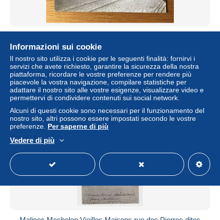
Mechelen FOTOKAART Optocht klerikalen in het centrum
( POLICIER POLITIE )
Informazioni sui cookie
± 2,29 USD
Il nostro sito utilizza i cookie per le seguenti finalità: fornirvi i
servizi che avete richiesto, garantire la sicurezza della nostra
piattaforma, ricordare le vostre preferenze per rendere più
Stato
Professionista
piacevole la vostra navigazione, compilare statistiche per
adattare il nostro sito alle vostre esigenze, visualizzare video e
permettervi di condividere contenuti sui social network.
Alcuni di questi cookie sono necessari per il funzionamento del
Nuovo
nostro sito, altri possono essere impostati secondo le vostre
preferenze.
Per saperne di più
Vedere di più
Malines Mechelen Vieilles Maisons rue des Pierres dites